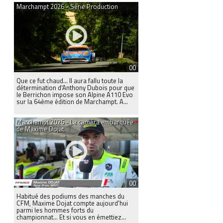
Marchampt 2026 - Série Production
00
Que ce fut chaud… Il aura fallu toute la
détermination d'Anthony Dubois pour que
le Berrichon impose son Alpine A110 Evo
sur la 64ème édition de Marchampt. A...
Marchampt 2026 - La caméra embarquée
de Maxime Dojat
00
Habitué des podiums des manches du
CFM, Maxime Dojat compte aujourd'hui
parmi les hommes forts du
championnat… Et si vous en émettiez...