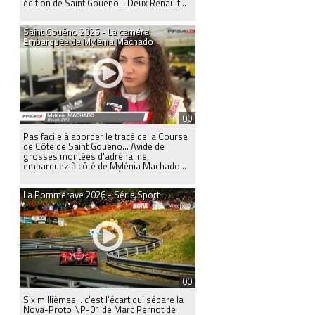
édition de Saint Gouëno… Deux Renault...
Saint Gouëno 2026 - La caméra
Embarquée de Mylénia Machado
00
Pas facile à aborder le tracé de la Course
de Côte de Saint Gouëno… Avide de
grosses montées d'adrénaline,
embarquez à côté de Mylénia Machado...
La Pommeraye 2026 - Série Sport
00
Six millièmes... c'est l'écart qui sépare la
Nova-Proto NP-01 de Marc Pernot de