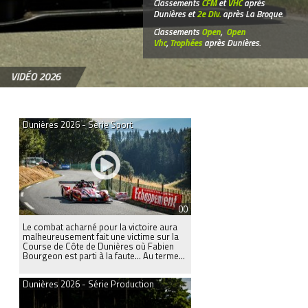
Classements
CFM
et
VHC
après
Dunières et
2e Div.
après La Broque.
Classements
Open
,
Open
Vhc
,
Trophées
après Dunières.
VIDÉO 2026
Dunières 2026 - Série Sport
00
Le combat acharné pour la victoire aura
malheureusement fait une victime sur la
Course de Côte de Dunières où Fabien
Bourgeon est parti à la faute... Au terme...
Dunières 2026 - Série Production