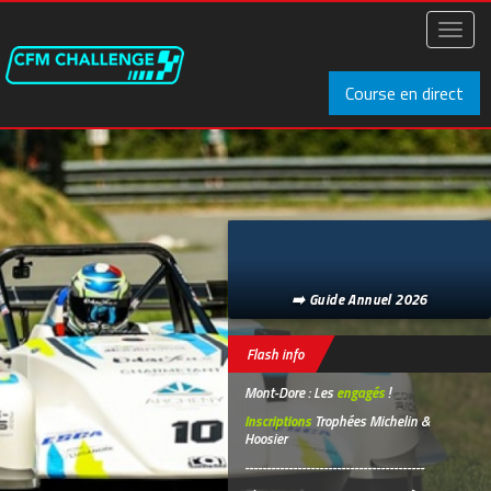
Aller
au
Toggl
contenu
naviga
principal
Course en direct
➡️ Guide Annuel 2026
Flash info
Mont-Dore : Les
engagés
!
Inscriptions
Trophées Michelin &
Hoosier
-----------------------------------------