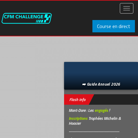
Aller
au
Toggl
contenu
naviga
principal
Course en direct
➡️ Guide Annuel 2026
Flash info
Mont-Dore : Les
engagés
!
Inscriptions
Trophées Michelin &
Hoosier
-----------------------------------------