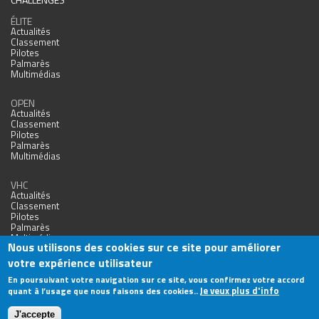
ÉLITE
Actualités
Classement
Pilotes
Palmarès
Multimédias
OPEN
Actualités
Classement
Pilotes
Palmarès
Multimédias
VHC
Actualités
Classement
Pilotes
Palmarès
Multimédias
Nous utilisons des cookies sur ce site pour améliorer
votre expérience utilisateur
En poursuivant votre navigation sur ce site, vous confirmez votre accord
Je veux plus d'info
quant à l’usage que nous faisons des cookies..
Agence Web Nîmes
J'accepte