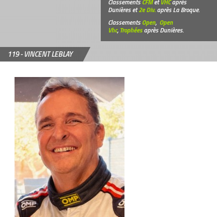
Classements
CFM
et
VHC
après
Dunières et
2e Div.
après La Broque.
Classements
Open
,
Open
Vhc
,
Trophées
après Dunières.
119 -
VINCENT LEBLAY