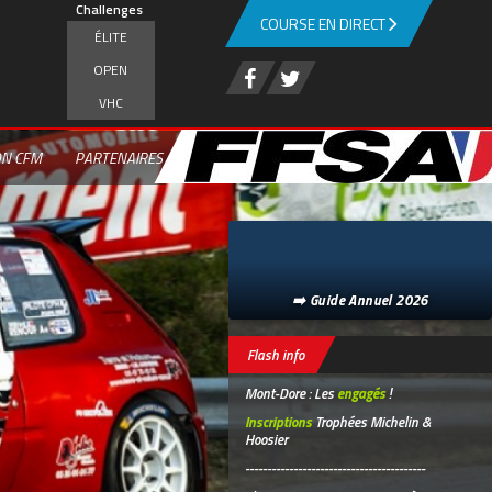
Challenges
COURSE EN DIRECT
ÉLITE
OPEN
VHC
ON CFM
PARTENAIRES
➡️ Guide Annuel 2026
Flash info
Mont-Dore : Les
engagés
!
Inscriptions
Trophées Michelin &
Hoosier
-----------------------------------------