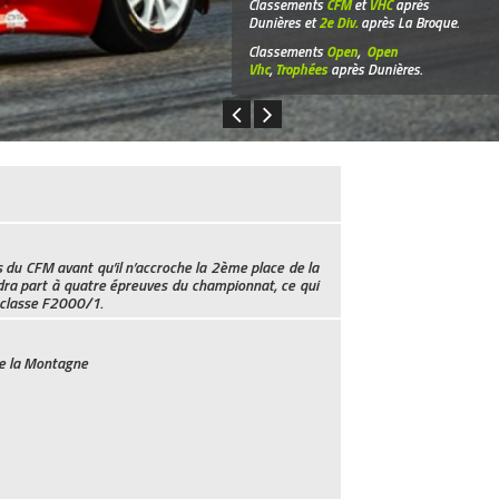
Classements
CFM
et
VHC
après
Dunières et
2e Div.
après La Broque.
Classements
Open
,
Open
Vhc
,
Trophées
après Dunières.
 du CFM avant qu’il n’accroche la 2ème place de la
dra part à quatre épreuves du championnat, ce qui
e classe F2000/1.
de la Montagne