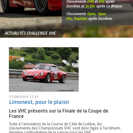
Classements
CFM
et
VHC
après
Dunières et
2e Div.
après La Broque.
Classements
Open
,
Open
Vhc
,
Trophées
après Dunières.
ACTUALITÉS CHALLENGE VHC
17/09/2015 17:31
Limonest, pour le plaisir
Les VHC présents sur la Finale de la Coupe de
France
Suite à l’annulation de la Course de Côte de Lodève, les
classements des Championnats VHC sont donc figés à Turckheim,
dernière confrontation de la saison pour les VHC.