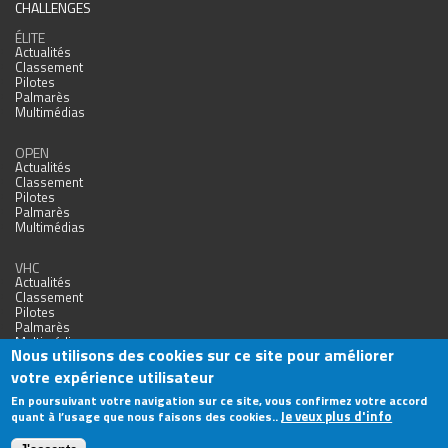
CHALLENGES
ÉLITE
Actualités
Classement
Pilotes
Palmarès
Multimédias
OPEN
Actualités
Classement
Pilotes
Palmarès
Multimédias
VHC
Actualités
Classement
Pilotes
Palmarès
Multimédias
Nous utilisons des cookies sur ce site pour améliorer
votre expérience utilisateur
En poursuivant votre navigation sur ce site, vous confirmez votre accord
Je veux plus d'info
quant à l’usage que nous faisons des cookies..
Agence Web Nîmes