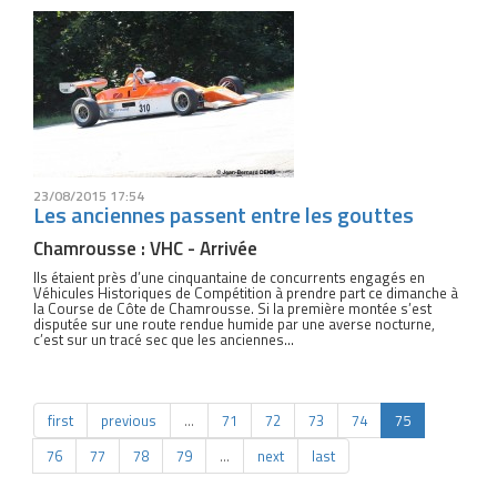
23/08/2015 17:54
Les anciennes passent entre les gouttes
Chamrousse : VHC - Arrivée
Ils étaient près d’une cinquantaine de concurrents engagés en
Véhicules Historiques de Compétition à prendre part ce dimanche à
la Course de Côte de Chamrousse. Si la première montée s’est
disputée sur une route rendue humide par une averse nocturne,
c’est sur un tracé sec que les anciennes...
first
previous
…
71
72
73
74
75
76
77
78
79
…
next
last