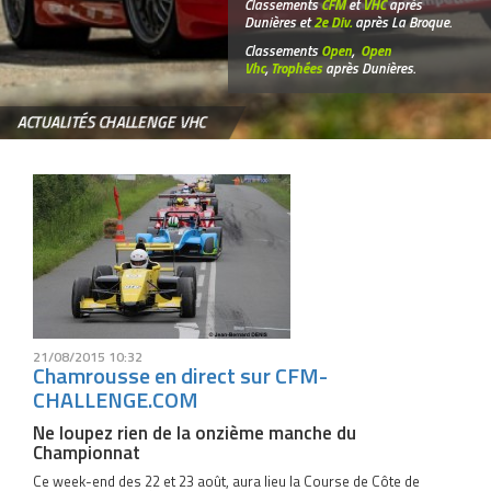
Classements
CFM
et
VHC
après
Dunières et
2e Div.
après La Broque.
Classements
Open
,
Open
Vhc
,
Trophées
après Dunières.
ACTUALITÉS CHALLENGE VHC
21/08/2015 10:32
Chamrousse en direct sur CFM-
CHALLENGE.COM
Ne loupez rien de la onzième manche du
Championnat
Ce week-end des 22 et 23 août, aura lieu la Course de Côte de