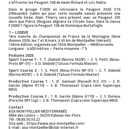
s’affronter les Peugeot 106 de Kevin Richard et Loïc Ralite.
Dans le groupe F2000 on retrouvera la Peugeot 2026 S16
d’Alexandre Vallon qui pour cette nouvelle saison présente une
nouvelle livrée. Alain Thierry sera présent avec sa Peugeot 205
alors que Pierre Dhugues alignera sa Citroën Saxo. Dans la classe
F2000/1 figure la Peugeot 106 de Dominique Buttafoghi.
1 – LODEVE
1ère manche du Championnat de France de la Montagne 2ème
division 2026, les 7 et 8 mars, à 45 km de Montpellier (Hérault)
13ème édition, organisée par l’ASA Montpellier – Méditerranée.
Longueur : 4.400 mètres – Pente moyenne : 7 %
Podiums 2025
Sport Course
1
: 1. T. Diebold (Norma M20F) – 2. S. Petit (Nova-
Proto NP-01) – 3. D. Diebold (Tatuus Formula Master)
Sport Course 2
: 1. S. Petit (Nova-Proto NP-01) – 2. T. Diebold
(Norma M20F) – 3. D. Diebold (Tatuus Formula Master)
Production Course 1
: 1. JF. Ganevat (Renault R.S. 01) – 2. R.
Garcès (Alpine A110) – 3. B. Thomasset (Cupra Léon Supercopa
MK3)
Production Course 2
: 1. R. Garcès (Alpine A110) – 2. Y. Durieux
(Porsche 991 Cup) – 3. B. Thomasset (Cupra Léon Supercopa MK3)
Contact
ASA MONTPELLIER MEDITERRANÉE
Allée des Loisirs – 34250 Palavas-les-Flots
Tél : 06.83.50.53.22
Site web : https://www.asa-montpellier.com/
E-mail : asa-montpellier@club-internet.fr