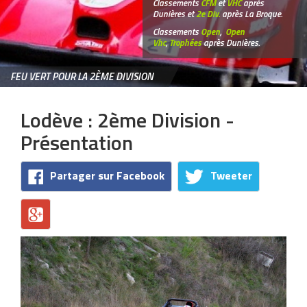
Classements
CFM
et
VHC
après
Dunières et
2e Div.
après La Broque.
Classements
Open
,
Open
Vhc
,
Trophées
après Dunières.
FEU VERT POUR LA 2ÈME DIVISION
Lodève : 2ème Division -
Présentation
Partager sur Facebook
Tweeter