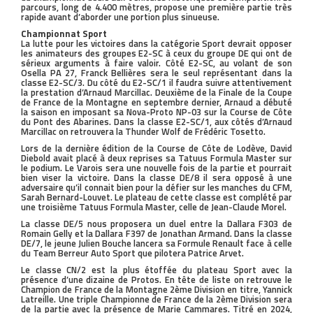
parcours, long de 4.400 mètres, propose une première partie très
rapide avant d’aborder une portion plus sinueuse.
Championnat Sport
La lutte pour les victoires dans la catégorie Sport devrait opposer
les animateurs des groupes E2-SC à ceux du groupe DE qui ont de
sérieux arguments à faire valoir. Côté E2-SC, au volant de son
Osella PA 27, Franck Bellières sera le seul représentant dans la
classe E2-SC/3. Du côté du E2-SC/1 il faudra suivre attentivement
la prestation d’Arnaud Marcillac. Deuxième de la Finale de la Coupe
de France de la Montagne en septembre dernier, Arnaud a débuté
la saison en imposant sa Nova-Proto NP-03 sur la Course de Côte
du Pont des Abarines. Dans la classe E2-SC/1, aux côtés d’Arnaud
Marcillac on retrouvera la Thunder Wolf de Frédéric Tosetto.
Lors de la dernière édition de la Course de Côte de Lodève, David
Diebold avait placé à deux reprises sa Tatuus Formula Master sur
le podium. Le Varois sera une nouvelle fois de la partie et pourrait
bien viser la victoire. Dans la classe DE/8 il sera opposé à une
adversaire qu’il connait bien pour la défier sur les manches du CFM,
Sarah Bernard-Louvet. Le plateau de cette classe est complété par
une troisième Tatuus Formula Master, celle de Jean-Claude Morel.
La classe DE/5 nous proposera un duel entre la Dallara F303 de
Romain Gelly et la Dallara F397 de Jonathan Armand. Dans la classe
DE/7, le jeune Julien Bouche lancera sa Formule Renault face à celle
du Team Berreur Auto Sport que pilotera Patrice Arvet.
Le classe CN/2 est la plus étoffée du plateau Sport avec la
présence d’une dizaine de Protos. En tête de liste on retrouve le
Champion de France de la Montagne 2ème Division en titre, Yannick
Latreille. Une triple Championne de France de la 2ème Division sera
de la partie avec la présence de Marie Cammares. Titré en 2024,