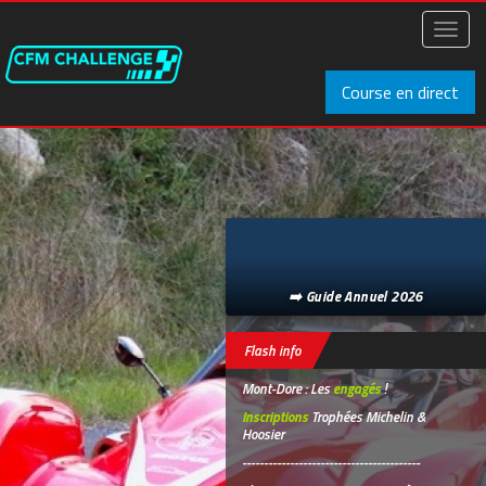
Aller
au
Toggl
contenu
naviga
principal
Course en direct
➡️ Guide Annuel 2026
Flash info
Mont-Dore : Les
engagés
!
Inscriptions
Trophées Michelin &
Hoosier
-----------------------------------------