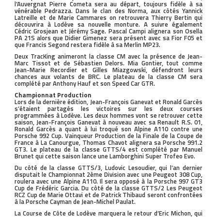
l’Auvergnat Pierre Cometa sera au départ, toujours fidèle à sa
vénérable Pedrazza. Dans le clan des Norma, aux côtés Yannick
Latreille et de Marie Cammares on retrouvera Thierry Bertin qui
découvrira à Lodève sa nouvelle monture. A suivre également
Cédric Grosjean et Jérémy Sage. Pascal Campi alignera son Osella
PA 21S alors que Didier Gimenez sera présent avec sa Fior F05 et
que Francis Segond restera fidèle à sa Merlin MP23.
Deux TracKing animeront la classe CM avec la présence de Jean-
Marc Tissot et de Sébastien Delors. Mia Gontier, tout comme
Jean-Marie Recordier et Gilles Miazgowski, défendront leurs
chances aux volants de BRC. Le plateau de la classe CM sera
complété par Anthony Hauf et son Speed Car GTR.
Championnat Production
Lors de la dernière édition, Jean-François Ganevat et Ronald Garcès
s’étaient partagés les victoires sur les deux courses
programmées à Lodève. Les deux hommes vont se retrouver cette
saison, Jean-François Ganevat à nouveau avec sa Renault R.S. 01,
Ronald Garcès a quant à lui troqué son Alpine A110 contre une
Porsche 992 Cup. Vainqueur Production de la Finale de la Coupe de
France à La Canourgue, Thomas Chavot alignera sa Porsche 991.2
GT3. Le plateau de la classe GTTS/4 est complété par Manuel
Brunet qui cette saison lance une Lamborghini Super Trofeo Evo.
Du côté de la classe GTTS/3, Ludovic Lesoudier, qui l’an dernier
disputait le Championnat 2ème Division avec une Peugeot 308 Cup,
roulera avec une Alpine A110. Il sera opposé à la Porsche 997 GT3
Cup de Frédéric Garcia. Du côté de la classe GTTS/2 Les Peugeot
RCZ Cup de Marie Ottavi et de Patrick Thibaud seront confrontées
à la Porsche Cayman de Jean-Michel Paulat.
La Course de Côte de Lodève marquera le retour d’Eric Michon, qui