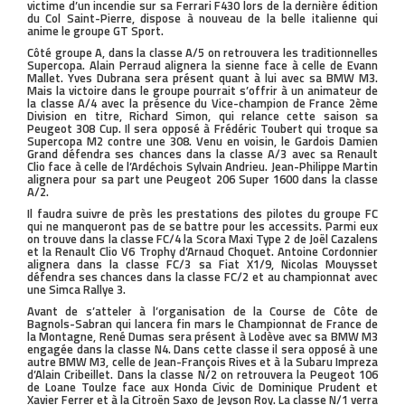
victime d’un incendie sur sa Ferrari F430 lors de la dernière édition
du Col Saint-Pierre, dispose à nouveau de la belle italienne qui
anime le groupe GT Sport.
Côté groupe A, dans la classe A/5 on retrouvera les traditionnelles
Supercopa. Alain Perraud alignera la sienne face à celle de Evann
Mallet. Yves Dubrana sera présent quant à lui avec sa BMW M3.
Mais la victoire dans le groupe pourrait s’offrir à un animateur de
la classe A/4 avec la présence du Vice-champion de France 2ème
Division en titre, Richard Simon, qui relance cette saison sa
Peugeot 308 Cup. Il sera opposé à Frédéric Toubert qui troque sa
Supercopa M2 contre une 308. Venu en voisin, le Gardois Damien
Grand défendra ses chances dans la classe A/3 avec sa Renault
Clio face à celle de l’Ardéchois Sylvain Andrieu. Jean-Philippe Martin
alignera pour sa part une Peugeot 206 Super 1600 dans la classe
A/2.
Il faudra suivre de près les prestations des pilotes du groupe FC
qui ne manqueront pas de se battre pour les accessits. Parmi eux
on trouve dans la classe FC/4 la Scora Maxi Type 2 de Joël Cazalens
et la Renault Clio V6 Trophy d’Arnaud Choquet. Antoine Cordonnier
alignera dans la classe FC/3 sa Fiat X1/9, Nicolas Mouysset
défendra ses chances dans la classe FC/2 et au championnat avec
une Simca Rallye 3.
Avant de s’atteler à l’organisation de la Course de Côte de
Bagnols-Sabran qui lancera fin mars le Championnat de France de
la Montagne, René Dumas sera présent à Lodève avec sa BMW M3
engagée dans la classe N4. Dans cette classe il sera opposé à une
autre BMW M3, celle de Jean-François Rives et à la Subaru Impreza
d’Alain Cribeillet. Dans la classe N/2 on retrouvera la Peugeot 106
de Loane Toulze face aux Honda Civic de Dominique Prudent et
Xavier Ferrer et à la Citroën Saxo de Jeyson Roy. La classe N/1 verra