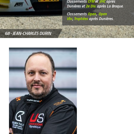
Classements
CFM
et
VHC
après
Dunières et
2e Div.
après La Broque.
Classements
Open
,
Open
Vhc
,
Trophées
après Dunières.
68 -
JEAN-CHARLES DURIN