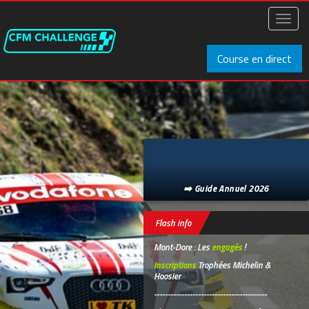
Aller
au
Toggl
contenu
naviga
principal
Course en direct
➡️ Guide Annuel 2026
Flash info
Mont-Dore : Les
engagés
!
Inscriptions
Trophées Michelin &
Hoosier
-----------------------------------------