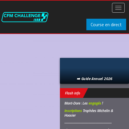
Aller
au
Toggl
contenu
naviga
principal
Course en direct
➡️ Guide Annuel 2026
Flash info
Mont-Dore : Les
engagés
!
Inscriptions
Trophées Michelin &
Hoosier
-----------------------------------------