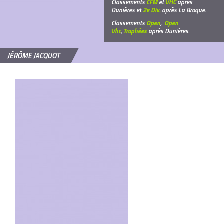
Classements
CFM
et
VHC
après
Dunières et
2e Div.
après La Broque.
Classements
Open
,
Open
Vhc
,
Trophées
après Dunières.
JÉRÔME JACQUOT