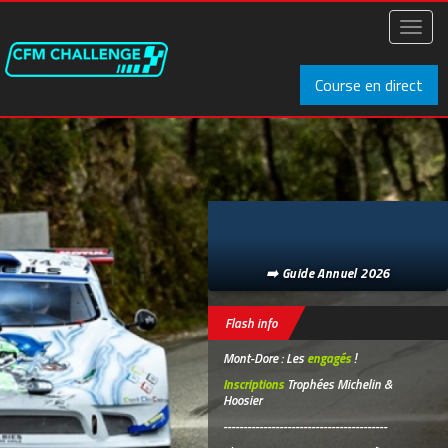
Aller
au
Toggl
contenu
naviga
principal
Course en direct
➡️ Guide Annuel 2026
Flash info
Mont-Dore : Les
engagés
!
Inscriptions
Trophées Michelin &
Hoosier
-----------------------------------------