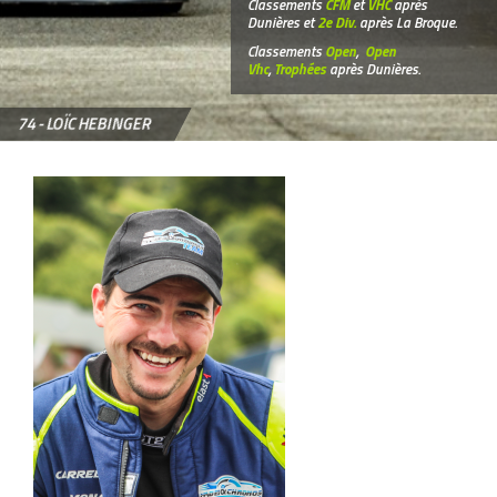
Classements
CFM
et
VHC
après
Dunières et
2e Div.
après La Broque.
Classements
Open
,
Open
Vhc
,
Trophées
après Dunières.
74 -
LOÏC HEBINGER