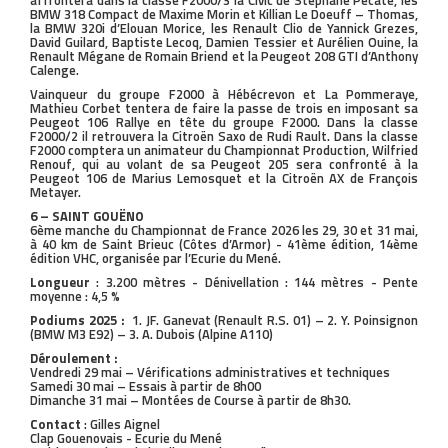
affrontera dans la classe F2000/3 la Civic de Stéphane Pecate, les
BMW 318 Compact de Maxime Morin et Killian Le Doeuff – Thomas,
la BMW 320i d’Elouan Morice, les Renault Clio de Yannick Grezes,
David Guilard, Baptiste Lecoq, Damien Tessier et Aurélien Ouine, la
Renault Mégane de Romain Briend et la Peugeot 208 GTI d’Anthony
Calenge.
Vainqueur du groupe F2000 à Hébécrevon et La Pommeraye,
Mathieu Corbet tentera de faire la passe de trois en imposant sa
Peugeot 106 Rallye en tête du groupe F2000. Dans la classe
F2000/2 il retrouvera la Citroën Saxo de Rudi Rault. Dans la classe
F2000 comptera un animateur du Championnat Production, Wilfried
Renouf, qui au volant de sa Peugeot 205 sera confronté à la
Peugeot 106 de Marius Lemosquet et la Citroën AX de François
Metayer.
6 – SAINT GOUËNO
6ème manche du Championnat de France 2026 les 29, 30 et 31 mai,
à 40 km de Saint Brieuc (Côtes d’Armor) - 41ème édition, 14ème
édition VHC, organisée par l’Ecurie du Mené.
Longueur
: 3.200 mètres - Dénivellation : 144 mètres - Pente
moyenne : 4,5 %
Podiums 2025 :
1. JF. Ganevat (Renault R.S. 01) – 2. Y. Poinsignon
(BMW M3 E92) – 3. A. Dubois (Alpine A110)
Déroulement :
Vendredi 29 mai – Vérifications administratives et techniques
Samedi 30 mai – Essais à partir de 8h00
Dimanche 31 mai – Montées de Course à partir de 8h30.
Contact
: Gilles Aignel
Clap Gouenovais - Ecurie du Mené