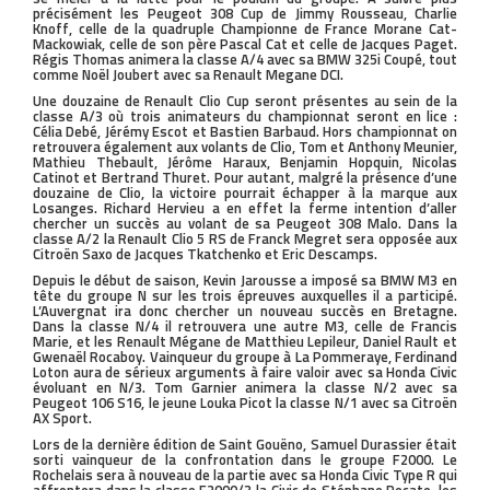
précisément les Peugeot 308 Cup de Jimmy Rousseau, Charlie
Knoff, celle de la quadruple Championne de France Morane Cat-
Mackowiak, celle de son père Pascal Cat et celle de Jacques Paget.
Régis Thomas animera la classe A/4 avec sa BMW 325i Coupé, tout
comme Noël Joubert avec sa Renault Megane DCI.
Une douzaine de Renault Clio Cup seront présentes au sein de la
classe A/3 où trois animateurs du championnat seront en lice :
Célia Debé, Jérémy Escot et Bastien Barbaud. Hors championnat on
retrouvera également aux volants de Clio, Tom et Anthony Meunier,
Mathieu Thebault, Jérôme Haraux, Benjamin Hopquin, Nicolas
Catinot et Bertrand Thuret. Pour autant, malgré la présence d’une
douzaine de Clio, la victoire pourrait échapper à la marque aux
Losanges. Richard Hervieu a en effet la ferme intention d’aller
chercher un succès au volant de sa Peugeot 308 Malo. Dans la
classe A/2 la Renault Clio 5 RS de Franck Megret sera opposée aux
Citroën Saxo de Jacques Tkatchenko et Eric Descamps.
Depuis le début de saison, Kevin Jarousse a imposé sa BMW M3 en
tête du groupe N sur les trois épreuves auxquelles il a participé.
L’Auvergnat ira donc chercher un nouveau succès en Bretagne.
Dans la classe N/4 il retrouvera une autre M3, celle de Francis
Marie, et les Renault Mégane de Matthieu Lepileur, Daniel Rault et
Gwenaël Rocaboy. Vainqueur du groupe à La Pommeraye, Ferdinand
Loton aura de sérieux arguments à faire valoir avec sa Honda Civic
évoluant en N/3. Tom Garnier animera la classe N/2 avec sa
Peugeot 106 S16, le jeune Louka Picot la classe N/1 avec sa Citroën
AX Sport.
Lors de la dernière édition de Saint Gouëno, Samuel Durassier était
sorti vainqueur de la confrontation dans le groupe F2000. Le
Rochelais sera à nouveau de la partie avec sa Honda Civic Type R qui