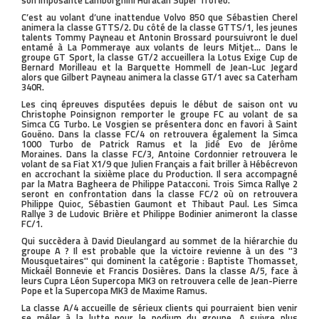
son imposante Lamborghini Huracan Super Trofeo.
C’est au volant d’une inattendue Volvo 850 que Sébastien Cherel
animera la classe GTTS/2. Du côté de la classe GTTS/1, les jeunes
talents Tommy Payneau et Antonin Brossard poursuivront le duel
entamé à La Pommeraye aux volants de leurs Mitjet… Dans le
groupe GT Sport, la classe GT/2 accueillera la Lotus Exige Cup de
Bernard Morilleau et la Barquette Hommell de Jean-Luc Jegard
alors que Gilbert Payneau animera la classe GT/1 avec sa Caterham
340R.
Les cinq épreuves disputées depuis le début de saison ont vu
Christophe Poinsignon remporter le groupe FC au volant de sa
Simca CG Turbo. Le Vosgien se présentera donc en favori à Saint
Gouëno. Dans la classe FC/4 on retrouvera également la Simca
1000 Turbo de Patrick Ramus et la Jidé Evo de Jérôme
Moraines. Dans la classe FC/3, Antoine Cordonnier retrouvera le
volant de sa Fiat X1/9 que Julien Français a fait briller à Hébécrevon
en accrochant la sixième place du Production. Il sera accompagné
par la Matra Bagheera de Philippe Patacconi. Trois Simca Rallye 2
seront en confrontation dans la classe FC/2 où on retrouvera
Philippe Quioc, Sébastien Gaumont et Thibaut Paul. Les Simca
Rallye 3 de Ludovic Brière et Philippe Bodinier animeront la classe
FC/1.
Qui succèdera à David Dieulangard au sommet de la hiérarchie du
groupe A ? Il est probable que la victoire revienne à un des ''3
Mousquetaires'' qui dominent la catégorie : Baptiste Thomasset,
Mickaël Bonnevie et Francis Dosières. Dans la classe A/5, face à
leurs Cupra Léon Supercopa MK3 on retrouvera celle de Jean-Pierre
Pope et la Supercopa MK3 de Maxime Ramus.
La classe A/4 accueille de sérieux clients qui pourraient bien venir
se mêler à la lutte pour le podium du groupe. A suivre plus