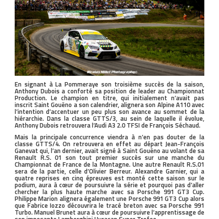
En signant à La Pommeraye son troisième succès de la saison,
Anthony Dubois a conforté sa position de leader au Championnat
Production. Le champion en titre, qui initialement n’avait pas
inscrit Saint Gouëno a son calendrier, alignera son Alpine A110 avec
l’intention d’accentuer un peu plus son avance au sommet de la
hiérarchie. Dans la classe GTTS/3, au sein de laquelle il évolue,
Anthony Dubois retrouvera l’Audi A3 2.0 TFSI de François Séchaud.
Mais la principale concurrence viendra à n’en pas douter de la
classe GTTS/4. On retrouvera en effet au départ Jean-François
Ganevat qui, l’an dernier, avait signé à Saint Gouëno au volant de sa
Renault R.S. 01 son tout premier succès sur une manche du
Championnat de France de la Montagne. Une autre Renault R.S.01
sera de la partie, celle d’Olivier Berreur. Alexandre Garnier, qui a
quatre reprises en cinq épreuves est monté cette saison sur le
podium, aura à cœur de poursuivre la série et pourquoi pas d’aller
chercher la plus haute marche avec sa Porsche 991 GT3 Cup.
Philippe Marion alignera également une Porsche 991 GT3 Cup alors
que Fabrice Iozzo découvrira le tracé breton avec sa Porsche 991
Turbo. Manuel Brunet aura à cœur de poursuivre l’apprentissage de