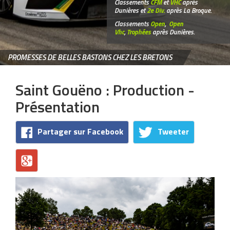
Classements
CFM
et
VHC
après
Dunières et
2e Div.
après La Broque.
Classements
Open
,
Open
Vhc
,
Trophées
après Dunières.
PROMESSES DE BELLES BASTONS CHEZ LES BRETONS
Saint Gouëno : Production -
Présentation
Partager sur Facebook
Tweeter