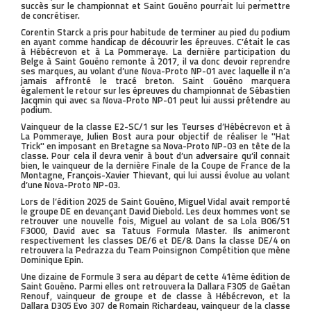
succès sur le championnat et Saint Gouëno pourrait lui permettre
de concrétiser.
Corentin Starck a pris pour habitude de terminer au pied du podium
en ayant comme handicap de découvrir les épreuves. C’était le cas
à Hébécrevon et à La Pommeraye. La dernière participation du
Belge à Saint Gouëno remonte à 2017, il va donc devoir reprendre
ses marques, au volant d’une Nova-Proto NP-01 avec laquelle il n’a
jamais affronté le tracé breton. Saint Gouëno marquera
également le retour sur les épreuves du championnat de Sébastien
Jacqmin qui avec sa Nova-Proto NP-01 peut lui aussi prétendre au
podium.
Vainqueur de la classe E2-SC/1 sur les Teurses d’Hébécrevon et à
La Pommeraye, Julien Bost aura pour objectif de réaliser le ''Hat
Trick'' en imposant en Bretagne sa Nova-Proto NP-03 en tête de la
classe. Pour cela il devra venir à bout d’un adversaire qu’il connait
bien, le vainqueur de la dernière Finale de la Coupe de France de la
Montagne, François-Xavier Thievant, qui lui aussi évolue au volant
d’une Nova-Proto NP-03.
Lors de l’édition 2025 de Saint Gouëno, Miguel Vidal avait remporté
le groupe DE en devançant David Diebold. Les deux hommes vont se
retrouver une nouvelle fois, Miguel au volant de sa Lola B06/51
F3000, David avec sa Tatuus Formula Master. Ils animeront
respectivement les classes DE/6 et DE/8. Dans la classe DE/4 on
retrouvera la Pedrazza du Team Poinsignon Compétition que mène
Dominique Epin.
Une dizaine de Formule 3 sera au départ de cette 41ème édition de
Saint Gouëno. Parmi elles ont retrouvera la Dallara F305 de Gaëtan
Renouf, vainqueur de groupe et de classe à Hébécrevon, et la
Dallara D305 Evo 307 de Romain Richardeau, vainqueur de la classe