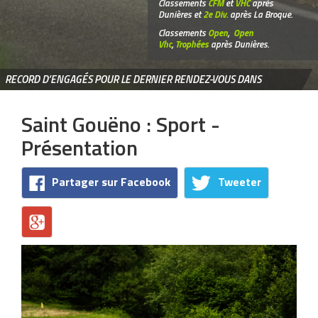
Classements
CFM
et
VHC
après
Dunières et
2e Div.
après La Broque.
Classements
Open
,
Open
Vhc
,
Trophées
après Dunières.
RECORD D’ENGAGÉS POUR LE DERNIER RENDEZ-VOUS DANS
L’OUEST
Saint Gouëno : Sport -
Présentation
Partager sur Facebook
Tweeter