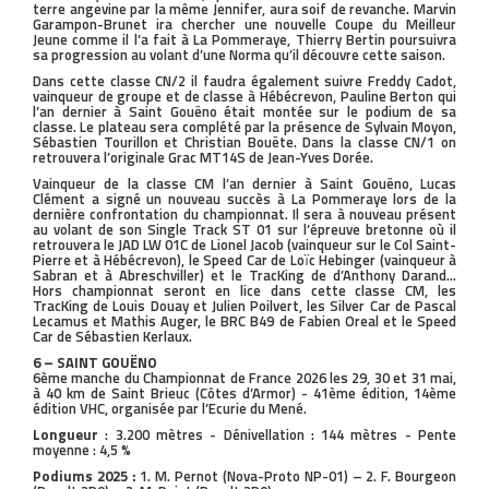
terre angevine par la même Jennifer, aura soif de revanche. Marvin
Garampon-Brunet ira chercher une nouvelle Coupe du Meilleur
Jeune comme il l’a fait à La Pommeraye, Thierry Bertin poursuivra
sa progression au volant d’une Norma qu’il découvre cette saison.
Dans cette classe CN/2 il faudra également suivre Freddy Cadot,
vainqueur de groupe et de classe à Hébécrevon, Pauline Berton qui
l’an dernier à Saint Gouëno était montée sur le podium de sa
classe. Le plateau sera complété par la présence de Sylvain Moyon,
Sébastien Tourillon et Christian Bouëte. Dans la classe CN/1 on
retrouvera l’originale Grac MT14S de Jean-Yves Dorée.
Vainqueur de la classe CM l’an dernier à Saint Gouëno, Lucas
Clément a signé un nouveau succès à La Pommeraye lors de la
dernière confrontation du championnat. Il sera à nouveau présent
au volant de son Single Track ST 01 sur l’épreuve bretonne où il
retrouvera le JAD LW 01C de Lionel Jacob (vainqueur sur le Col Saint-
Pierre et à Hébécrevon), le Speed Car de Loïc Hebinger (vainqueur à
Sabran et à Abreschviller) et le TracKing de d’Anthony Darand...
Hors championnat seront en lice dans cette classe CM, les
TracKing de Louis Douay et Julien Poilvert, les Silver Car de Pascal
Lecamus et Mathis Auger, le BRC B49 de Fabien Oreal et le Speed
Car de Sébastien Kerlaux.
6 – SAINT GOUËNO
6ème manche du Championnat de France 2026 les 29, 30 et 31 mai,
à 40 km de Saint Brieuc (Côtes d’Armor) - 41ème édition, 14ème
édition VHC, organisée par l’Ecurie du Mené.
Longueur
: 3.200 mètres - Dénivellation : 144 mètres - Pente
moyenne : 4,5 %
Podiums 2025 :
1. M. Pernot (Nova-Proto NP-01) – 2. F. Bourgeon