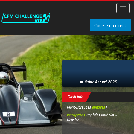
Aller
au
Toggl
contenu
naviga
principal
Course en direct
➡️ Guide Annuel 2026
Flash info
Mont-Dore : Les
engagés
!
Inscriptions
Trophées Michelin &
Hoosier
-----------------------------------------