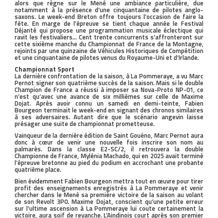
alors que règne sur le Mené une ambiance particulière, due
notamment à la présence d’une cinquantaine de pilotes anglo-
saxons. Le week-end Breton offre toujours l’occasion de faire la
fête. En marge de l’épreuve se tient chaque année le Festival
Déjanté qui propose une programmation musicale éclectique qui
ravit les festivaliers… Cent trente concurrents s’affronteront sur
cette sixième manche du Championnat de France de la Montagne,
rejoints par une quinzaine de Véhicules Historiques de Compétition
et une cinquantaine de pilotes venus du Royaume-Uni et d’Irlande.
Championnat Sport
La dernière confrontation de la saison, à La Pommeraye, a vu Marc
Pernot signer son quatrième succès de la saison. Mais si le double
Champion de France a réussi à imposer sa Nova-Proto NP-01, ce
n’est qu’avec une avance de six millièmes sur celle de Maxime
Dojat. Après avoir connu un samedi en demi-teinte, Fabien
Bourgeon terminait le week-end en signant des chronos similaires
à ses adversaires. Autant dire que le scénario angevin laisse
présager une suite de championnat prometteuse.
Vainqueur de la dernière édition de Saint Gouëno, Marc Pernot aura
donc à cœur de venir une nouvelle fois inscrire son nom au
palmarès. Dans la classe E2-SC/2, il retrouvera la double
Championne de France, Mylénia Machado, qui en 2025 avait terminé
l’épreuve bretonne au pied du podium en accrochant une probante
quatrième place.
Bien évidemment Fabien Bourgeon mettra tout en œuvre pour tirer
profit des enseignements enregistrés à La Pommeraye et venir
chercher dans le Mené sa première victoire de la saison au volant
de son Revolt 3P0. Maxime Dojat, conscient qu’une petite erreur
sur l’ultime ascension à La Pommeraye lui coute certainement la
victoire, aura soif de revanche. L’Aindinois court après son premier