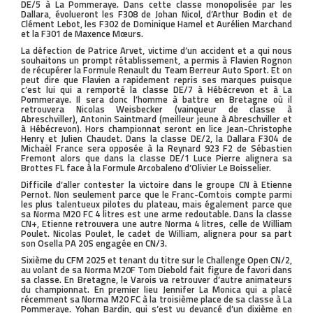
DE/5 à La Pommeraye. Dans cette classe monopolisée par les
Dallara, évolueront les F308 de Johan Nicol, d’Arthur Bodin et de
Clément Lebot, les F302 de Dominique Hamel et Aurélien Marchand
et la F301 de Maxence Mœurs.
La défection de Patrice Arvet, victime d’un accident et a qui nous
souhaitons un prompt rétablissement, a permis à Flavien Rognon
de récupérer la Formule Renault du Team Berreur Auto Sport. Et on
peut dire que Flavien a rapidement repris ses marques puisque
c’est lui qui a remporté la classe DE/7 à Hébécrevon et à La
Pommeraye. Il sera donc l’homme à battre en Bretagne où il
retrouvera Nicolas Weisbecker (vainqueur de classe à
Abreschviller), Antonin Saintmard (meilleur jeune à Abreschviller et
à Hébécrevon). Hors championnat seront en lice Jean-Christophe
Henry et Julien Chaudet. Dans la classe DE/2, la Dallara F304 de
Michaël France sera opposée à la Reynard 923 F2 de Sébastien
Fremont alors que dans la classe DE/1 Luce Pierre alignera sa
Brottes FL face à la Formule Arcobaleno d’Olivier Le Boisselier.
Difficile d’aller contester la victoire dans le groupe CN à Etienne
Pernot. Non seulement parce que le Franc-Comtois compte parmi
les plus talentueux pilotes du plateau, mais également parce que
sa Norma M20 FC 4 litres est une arme redoutable. Dans la classe
CN+, Etienne retrouvera une autre Norma 4 litres, celle de William
Poulet. Nicolas Poulet, le cadet de William, alignera pour sa part
son Osella PA 20S engagée en CN/3.
Sixième du CFM 2025 et tenant du titre sur le Challenge Open CN/2,
au volant de sa Norma M20F Tom Diebold fait figure de favori dans
sa classe. En Bretagne, le Varois va retrouver d’autre animateurs
du championnat. En premier lieu Jennifer La Monica qui a placé
récemment sa Norma M20 FC à la troisième place de sa classe à La
Pommeraye. Yohan Bardin, qui s’est vu devancé d’un dixième en