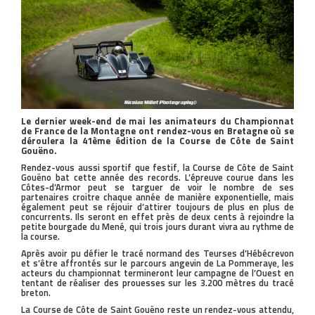
Le dernier week-end de mai les animateurs du Championnat
de France de la Montagne ont rendez-vous en Bretagne où se
déroulera la 41ème édition de la Course de Côte de Saint
Gouëno.
Rendez-vous aussi sportif que festif, la Course de Côte de Saint
Gouëno bat cette année des records. L’épreuve courue dans les
Côtes-d’Armor peut se targuer de voir le nombre de ses
partenaires croitre chaque année de manière exponentielle, mais
également peut se réjouir d’attirer toujours de plus en plus de
concurrents. Ils seront en effet près de deux cents à rejoindre la
petite bourgade du Mené, qui trois jours durant vivra au rythme de
la course.
Après avoir pu défier le tracé normand des Teurses d’Hébécrevon
et s’être affrontés sur le parcours angevin de La Pommeraye, les
acteurs du championnat termineront leur campagne de l’Ouest en
tentant de réaliser des prouesses sur les 3.200 mètres du tracé
breton.
La Course de Côte de Saint Gouëno reste un rendez-vous attendu,