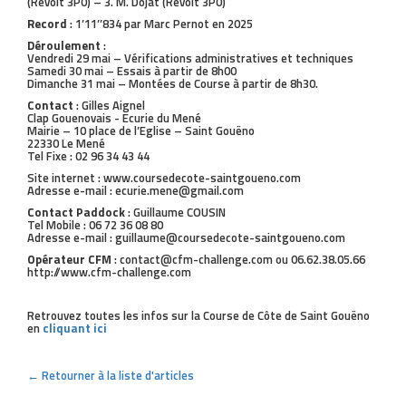
(Revolt 3P0) – 3. M. Dojat (Revolt 3P0)
Record
: 1’11’’834 par Marc Pernot en 2025
Déroulement
:
Vendredi 29 mai – Vérifications administratives et techniques
Samedi 30 mai – Essais à partir de 8h00
Dimanche 31 mai – Montées de Course à partir de 8h30.
Contact
: Gilles Aignel
Clap Gouenovais - Ecurie du Mené
Mairie – 10 place de l’Eglise – Saint Gouëno
22330 Le Mené
Tel Fixe : 02 96 34 43 44
Site internet : www.coursedecote-saintgoueno.com
Adresse e-mail : ecurie.mene@gmail.com
Contact Paddock
: Guillaume COUSIN
Tel Mobile : 06 72 36 08 80
Adresse e-mail : guillaume@coursedecote-saintgoueno.com
Opérateur CFM
: contact@cfm-challenge.com ou 06.62.38.05.66
http://www.cfm-challenge.com
Retrouvez toutes les infos sur la Course de Côte de Saint Gouëno
en
cliquant ici
← Retourner à la liste d'articles