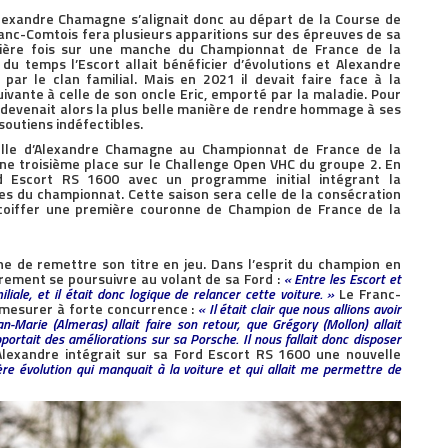
 Alexandre Chamagne s’alignait donc au départ de la Course de
ranc-Comtois fera plusieurs apparitions sur des épreuves de sa
mière fois sur une manche du Championnat de France de la
 du temps l’Escort allait bénéficier d’évolutions et Alexandre
 par le clan familial. Mais en 2021 il devait faire face à la
uivante à celle de son oncle Eric, emporté par la maladie. Pour
r devenait alors la plus belle manière de rendre hommage à ses
 soutiens indéfectibles.
cielle d’Alexandre Chamagne au Championnat de France de la
ne troisième place sur le Challenge Open VHC du groupe 2. En
rd Escort RS 1600 avec un programme initial intégrant la
s du championnat. Cette saison sera celle de la consécration
oiffer une première couronne de Champion de France de la
e de remettre son titre en jeu. Dans l’esprit du champion en
oirement se poursuivre au volant de sa Ford :
« Entre les Escort et
liale, et il était donc logique de relancer cette voiture. »
Le Franc-
e mesurer à forte concurrence :
« Il était clair que nous allions avoir
n-Marie (Almeras) allait faire son retour, que Grégory (Mollon) allait
pportait des améliorations sur sa Porsche. Il nous fallait donc disposer
lexandre intégrait sur sa Ford Escort RS 1600 une nouvelle
ière évolution qui manquait à la voiture et qui allait me permettre de