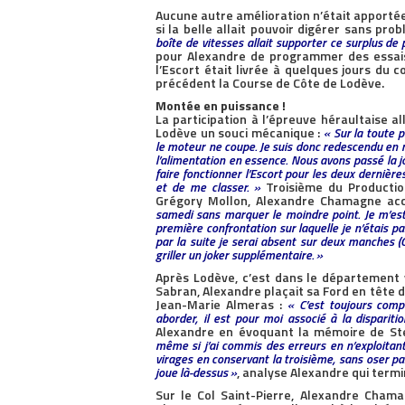
Aucune autre amélioration n’était apportée à
si la belle allait pouvoir digérer sans p
boîte de vitesses allait supporter ce surplus de p
pour Alexandre de programmer des essais 
l’Escort était livrée à quelques jours du 
précédent la Course de Côte de Lodève.
Montée en puissance !
La participation à l’épreuve héraultaise al
Lodève un souci mécanique :
« Sur la toute 
le moteur ne coupe. Je suis donc redescendu en 
l’alimentation en essence. Nous avons passé la j
faire fonctionner l’Escort pour les deux derniè
et de me classer. »
Troisième du Productio
Grégory Mollon, Alexandre Chamagne acc
samedi sans marquer le moindre point. Je m’est
première confrontation sur laquelle je n’étais pa
par la suite je serai absent sur deux manches (
griller un joker supplémentaire. »
Après Lodève, c’est dans le département 
Sabran, Alexandre plaçait sa Ford en tête 
Jean-Marie Almeras :
« C’est toujours comp
aborder, il est pour moi associé à la dispariti
Alexandre en évoquant la mémoire de St
même si j’ai commis des erreurs en n’exploitan
virages en conservant la troisième, sans oser pas
joue là-dessus »
, analyse Alexandre qui term
Sur le Col Saint-Pierre, Alexandre Cham