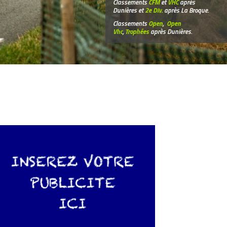
Classements
CFM
et
VHC
après
Dunières et
2e Div.
après La Broque.
Classements
Open
,
Open
Vhc
,
Trophées
après Dunières.