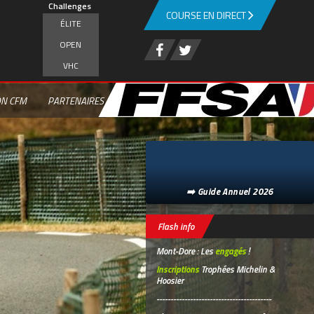
Challenges
COURSE EN DIRECT
ÉLITE
OPEN
VHC
ON CFM
PARTENAIRES
➡️ Guide Annuel 2026
Flash info
Mont-Dore : Les
engagés
!
Inscriptions
Trophées Michelin &
Hoosier
-----------------------------------------