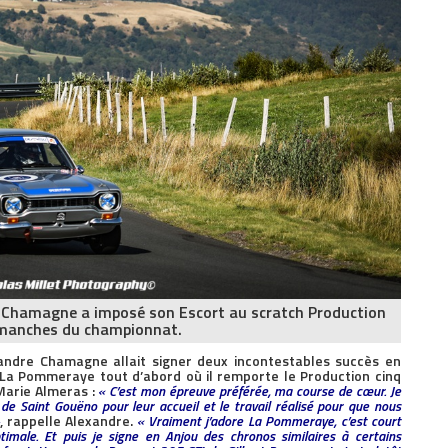
e Chamagne a imposé son Escort au scratch Production
 manches du championnat.
xandre Chamagne allait signer deux incontestables succès en
La Pommeraye tout d’abord où il remporte le Production cinq
Marie Almeras :
« C’est mon épreuve préférée, ma course de cœur. Je
de Saint Gouëno pour leur accueil et le travail réalisé pour que nous
»
, rappelle Alexandre.
« Vraiment j’adore La Pommeraye, c’est court
imale. Et puis je signe en Anjou des chronos similaires à certains