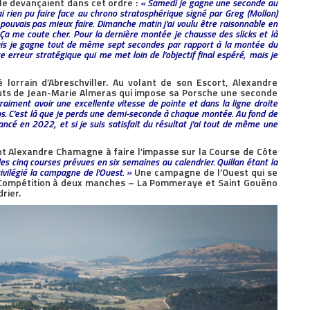
 le devançaient dans cet ordre :
« Samedi je gagne une seconde au
’ai rien pu faire face au chrono stratosphérique signé par Greg (Mollon)
e pouvais pas mieux faire. Dimanche matin j’ai voulu être raisonnable en
 Ça me coute cher. Pour la dernière montée je chausse des slicks et là
ais je gagne tout de même sept secondes par rapport à la montée du
 erreur stratégique qui me met loin de l’objectif final espéré, mais je
 lorrain d’Abreschviller. Au volant de son Escort, Alexandre
uts de Jean-Marie Almeras qui impose sa Porsche une seconde
vraiment avoir une excellente vitesse de pointe et dans la ligne droite
ps. C’est là que je perds une demi-seconde à chaque montée. Au fond de
ancé en 2022, et si je suis satisfait du résultat j’ai tout de même une
nt Alexandre Chamagne à faire l’impasse sur la Course de Côte
es cinq courses prévues en six semaines au calendrier. Quillan étant la
rivilégié la campagne de l’Ouest. »
Une campagne de l’Ouest qui se
e Compétition à deux manches – La Pommeraye et Saint Gouëno
rier.