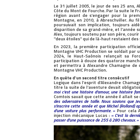
Le 31 juillet 2005, le jour de ses 25 ans,
Côte du Mont de Fourche. Par la suite le F
région avant de s’engager pour la pre
Montagne, en 2010, à Abreschviller. Au fil
poursuivait son implication, toujours aidé
disparition de sa grand-mère, et l’année s
Alex, toujours soutenu par son père, couri
''deux étoiles'' qui de là-haut restaient des
En 2023, la première participation offi
Montagne VHC Production se soldait par u
2024, le Haut-Saônois relançait sa Fo
participation à douze des quatorze manche
et permettra à Alexandre Chamagne de c
Montagne VHC Production.
En quête d’un second titre consécutif
Logique dans l’esprit d’Alexandre Chamagn
titre la suite de l’aventure devait obligat
moi c’est une histoire d’amour, une histoire fami
Comtois savait que cette année il allait s
des adversaires de taille. Nous savions que Jea
s’inscrire cette année et que Michel (Rolland) a
d’une voiture plus performante. »
Pour cela A
injection mécanique Lucas :
« C’est la dern
passer d’une puissance de 255 à 280 chevaux. »