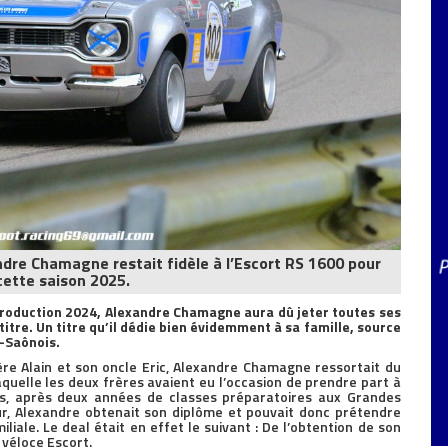
dre Chamagne restait fidèle à l’Escort RS 1600 pour
cette saison 2025.
roduction 2024, Alexandre Chamagne aura dû jeter toutes ses
titre. Un titre qu’il dédie bien évidemment à sa famille, source
t-Saônois.
re Alain et son oncle Eric, Alexandre Chamagne ressortait du
uelle les deux frères avaient eu l’occasion de prendre part à
s, après deux années de classes préparatoires aux Grandes
ur, Alexandre obtenait son diplôme et pouvait donc prétendre
miliale. Le deal était en effet le suivant : De l’obtention de son
 véloce Escort.