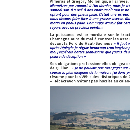
Almeras et Grégory Mollon qui, à l’arrivée,
kilomètres par rapport à l’an dernier, mais je n
samedi soir. Il a osé à des endroits où moi je n
optant pour des pneus pluie. C’était une erreur.
nous devons faire face à une grosse averse. M
matin en pneus pluie. Dommage d’avoir fait cette
repars avec de précieux points. »
La puissance est primordiale sur le tracé
Chamagne aura du mal à contrer les assa
devant la Ford du Haut-Saônois :
« Il faut 
après l’épingle je régule beaucoup trop longtem
moi j’espérais battre Jean-Marie que j’avais dev
pointe de déception. »
Ses obligations professionnelles obligeaie
de Quillan :
« Je ne pouvais pas m’engager sur l
course la plus éloignée de la maison, j’ai donc p
résume pour les Véhicules Historiques d
– Hébécrevon n’étant pas inscrite au calend