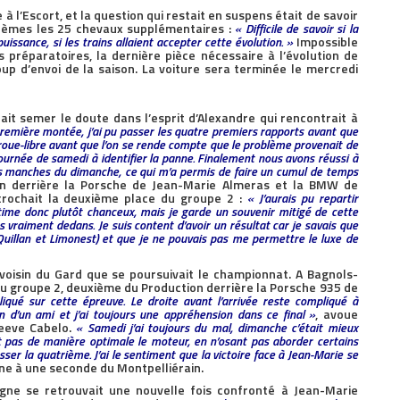
 l’Escort, et la question qui restait en suspens était de savoir
roblèmes les 25 chevaux supplémentaires :
« Difficile de savoir si la
uissance, si les trains allaient accepter cette évolution. »
Impossible
préparatoires, la dernière pièce nécessaire à l’évolution de
coup d’envoi de la saison. La voiture sera terminée le mercredi
lait semer le doute dans l’esprit d’Alexandre qui rencontrait à
première montée, j’ai pu passer les quatre premiers rapports avant que
roue-libre avant que l’on se rende compte que le problème provenait de
ournée de samedi à identifier la panne. Finalement nous avons réussi à
res manches du dimanche, ce qui m’a permis de faire un cumul de temps
n derrière la Porsche de Jean-Marie Almeras et la BMW de
rochait la deuxième place du groupe 2 :
« J’aurais pu repartir
ime donc plutôt chanceux, mais je garde un souvenir mitigé de cette
s vraiment dedans. Je suis content d’avoir un résultat car je savais que
Quillan et Limonest) et que je ne pouvais pas me permettre le luxe de
voisin du Gard que se poursuivait le championnat. A Bagnols-
du groupe 2, deuxième du Production derrière la Porsche 935 de
liqué sur cette épreuve. Le droite avant l’arrivée reste compliqué à
on d’un ami et j’ai toujours une appréhension dans ce final »
, avoue
eeve Cabelo.
« Samedi j’ai toujours du mal, dimanche c’était mieux
t pas de manière optimale le moteur, en n’osant pas aborder certains
ser la quatrième. J’ai le sentiment que la victoire face à Jean-Marie se
ine à une seconde du Montpelliérain.
agne se retrouvait une nouvelle fois confronté à Jean-Marie