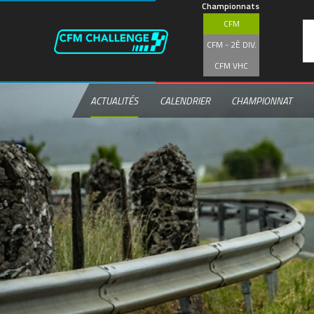
Aller
Championnats
au
CFM
contenu
principal
CFM - 2È DIV.
CFM VHC
ACTUALITÉS
CALENDRIER
CHAMPIONNAT