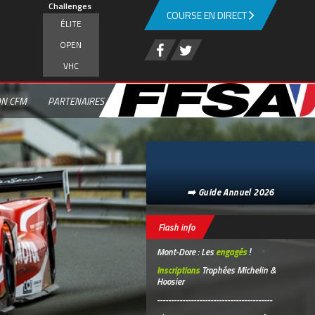
Challenges
COURSE EN DIRECT
ÉLITE
OPEN
VHC
ON CFM
PARTENAIRES
➡️ Guide Annuel 2026
Flash info
Mont-Dore : Les
engagés
!
Inscriptions
Trophées Michelin &
Hoosier
-----------------------------------------