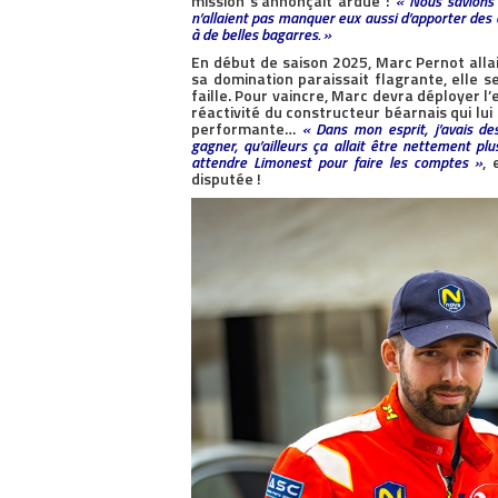
mission s’annonçait ardue :
« Nous savions 
n’allaient pas manquer eux aussi d’apporter des é
à de belles bagarres. »
En début de saison 2025, Marc Pernot alla
sa domination paraissait flagrante, elle s
faille. Pour vaincre, Marc devra déployer 
réactivité du constructeur béarnais qui lu
performante…
« Dans mon esprit, j’avais de
gagner, qu’ailleurs ça allait être nettement plus
attendre Limonest pour faire les comptes »
, 
disputée !