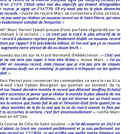
i en 2'13''4. C’était selon moi des objectifs qui étaient atteignables
course, je signe un 2'14''776. S’il n’y avait pas eu la pluie dimanche
es records. »
Faute de record Marc se contentera d’une victoire,
ne pas avoir pu réaliser un nouveau record sur le Saint-Pierre, qui sans
n évidemment satisfait de l’emporter. »
'', Marc Pernot faisait preuve d’une parfaite régularité sur le
amenait à la victoire :
« Ce n’est pas le tracé le plus attractif de la
 le record à plusieurs reprises pour finalement établir un nouveau record
iture par rapport à la précédente édition, et l’on voit que ça se ressent
on augmente notre vitesse de dix ou douze km/h. »
ouveau succès sur le tracé Normand d’Hébécrevon :
« C’est une
 je ne me sens pas super à mon aise là-bas »
, avoue Marc.
« J’ai pu
lir un nouveau record, mais j’avoue que je n’ai pas pris de risques
 de pneus neufs sur ce meeting. Je parviens à m’imposer sur les quatre
fait. »
Marc Pernot pour conserver les commandes, ce sera le cas à La
k-end c’est Fabien Bourgeon qui pointait au sommet de la
t sur l’avant dernière montée le record que détenait Geoffrey (Schatz)
nière ascension je pense que je réalise la montée la plus aboutie de ma
ats le record de quatre dixièmes, ce qui est énorme sur un tracé aussi
s la voiture que j’avais fait le job et l’émotion était forte quand j’ai vu
à deux montées de la fin tu vois que tu as du mal à revenir, tu finis par
 tu accroches la victoire, c’est fort émotionnellement »
, confie Marc
vin en 49''244.
la Course de Côte de Saint Gouëno :
« Je l’ai découverte en 2023 et
 plaisir. Le tracé me convient parfaitement et je suis performant sur
eau record en 1'11''834, ce qui m’offre une petite marge d’avance sur