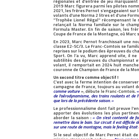
régionales et d’entrée de jeu marquaient l
2019 Marc figurera parmi les pilotes nommé
2021, les frères Pernot s’engageaient sur
volants d’une Norma 2 litres et d’une Formu
''Trophée Lionel Régal'' récompensant le 
relançait la Norma familiale sur le champi
Formula Master. En fin de saison, les frèr
Coupe de France de la Montagne, où Marc s
En 2023, Marc Pernot franchissait une nouv
classe E2-SC/3. Le Franc-Comtois se famili
reprises sur le podium des épreuves du cha
Sport. On l’a vu, Marc apprend vite, il ne
subtilités des épreuves du championnat 
volant, il remportait en 2024 huit manch
couronne de Champion de France de la Mo
Un second titre comme objectif !
C’est avec la ferme intention de conserver
campagne de France, toujours au volant d
comme voiture
», débute le Franc-Comtois.
«
de l’aérodynamisme, des trains roulants et de l’
que lors de la précédente saison. »
Le professionnalisme dont fait preuve l’en
apporter des évolutions les plus pertine
aborder la saison :
« On s’est contenté de fa
remettre dans le bain. Sur circuit il est difficil
sur une route de montagne, mais le feeling était u
Si le seul objectif de Marc Pernot était de