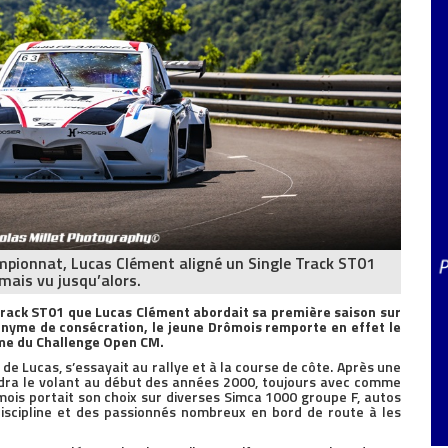
ampionnat, Lucas Clément aligné un Single Track ST01
mais vu jusqu’alors.
 Track ST01 que Lucas Clément abordait sa première saison sur
nyme de consécration, le jeune Drômois remporte en effet le
ème du Challenge Open CM.
de Lucas, s’essayait au rallye et à la course de côte. Après une
endra le volant au début des années 2000, toujours avec comme
rômois portait son choix sur diverses Simca 1000 groupe F, autos
iscipline et des passionnés nombreux en bord de route à les