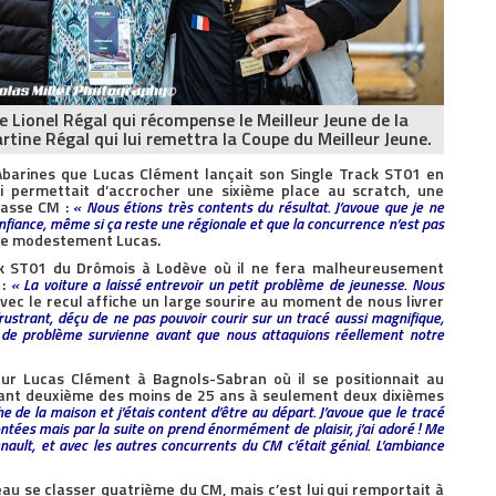
 Lionel Régal qui récompense le Meilleur Jeune de la
rtine Régal qui lui remettra la Coupe du Meilleur Jeune.
Abarines que Lucas Clément lançait son Single Track ST01 en
ui permettait d’accrocher une sixième place au scratch, une
lasse CM :
« Nous étions très contents du résultat. J’avoue que je ne
nfiance, même si ça reste une régionale et que la concurrence n’est pas
vise modestement Lucas.
ack ST01 du Drômois à Lodève où il ne fera malheureusement
 :
« La voiture a laissé entrevoir un petit problème de jeunesse. Nous
avec le recul affiche un large sourire au moment de nous livrer
frustrant, déçu de ne pas pouvoir courir sur un tracé aussi magnifique,
e de problème survienne avant que nous attaquions réellement notre
r Lucas Clément à Bagnols-Sabran où il se positionnait au
nant deuxième des moins de 25 ans à seulement deux dixièmes
he de la maison et j’étais content d’être au départ. J’avoue que le tracé
tées mais par la suite on prend énormément de plaisir, j’ai adoré ! Me
ault, et avec les autres concurrents du CM c’était génial. L’ambiance
veau se classer quatrième du CM, mais c’est lui qui remportait à