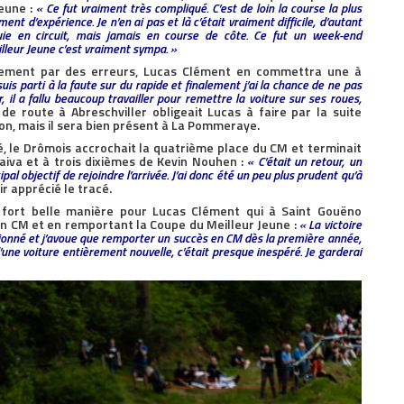
eune :
« Ce fut vraiment très compliqué. C’est de loin la course la plus
ment d’expérience. Je n’en ai pas et là c’était vraiment difficile, d’autant
luie en circuit, mais jamais en course de côte. Ce fut un week-end
lleur Jeune c’est vraiment sympa. »
rement par des erreurs, Lucas Clément en commettra une à
suis parti à la faute sur du rapide et finalement j’ai la chance de ne pas
il a fallu beaucoup travailler pour remettre la voiture sur ses roues,
 de route à Abreschviller obligeait Lucas à faire par la suite
on, mais il sera bien présent à La Pommeraye.
cé, le Drômois accrochait la quatrième place du CM et terminait
aiva et à trois dixièmes de Kevin Nouhen :
« C’était un retour, un
l objectif de rejoindre l’arrivée. J’ai donc été un peu plus prudent qu’à
ir apprécié le tracé.
 fort belle manière pour Lucas Clément qui à Saint Gouëno
 en CM et en remportant la Coupe du Meilleur Jeune :
« La victoire
tionné et j’avoue que remporter un succès en CM dès la première année,
’une voiture entièrement nouvelle, c’était presque inespéré. Je garderai