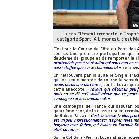
Lucas Clément remporte le Trophée
catégorie Sport. A Limonest, c’est Ma
C’est sur la Course de Côte du Pont des 
course. Une première participation qui l
deuxième de groupe et de remporter la c
m’attendais pas à ce résultat qui nous met en co
aussi étoffée que sur le championnat »
, relati
On retrouvera par la suite le Single Tr
qu’une seule montée de course le samedi
avons perdu une portière »
, confie Lucas qui 
cette anecdote.
« J’avoue que c’était un peu 
mais on se dit qu’il valait mieux que ce genr
campagne sur le championnat. »
Une campagne de France qui débutait pou
quatrième rang de la classe CM en termi
de Ruben Paiva :
« C’est la course la plus proc
est un peu impressionnant sur les premières mon
bagarrer avec Ruben, qui évolue en Formule Ren
était au top. »
Sur le Col Saint-Pierre, Lucas allait à nou