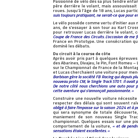
Passionné de vélo dès sa plus tendre enfan
père derrière le volant, mais assouvissai
roues. Jusqu’à l’âge de 18 ans, Lucas part
suis toujours pratiquant, ne serait-ce que pour 
Le vélo possède comme vertu d’initier aux no
ans, de s’essayer à son tour au Kart Cross
pour retrouver Lucas derrière le volant, ce
Coupe de France des Circuits. L’occasion de me f
France en Prototype. Une consécration qui 
dominé les débats.
Du circuit à la course de côte
Après avoir pris part à quelques épreuves
des Abarines, Divajeu, le Pin, Font Romeu –
sur le Championnat de France de la Montagn
et Lucas cherchaient une voiture pour mener
Barbisan gère la société FB Racing qui depuis plu
nouveau proto CM, le Single Track ST01. Il avait
De notre côté nous cherchions une auto pour 
cette aventure qui s’annonçait passionnante. »
Construire une nouvelle voiture nécessite 
respecter des délais qui sont souvent ral
obligé à faire l’impasse sur la saison 2024 et à 
qui sera synonyme de totale découverte, 
maniement de son nouveau Single Trac
championnat. Quelques essais sur une pi
comportement de la voiture,
« et de pendre
sensations étaient excellentes. »