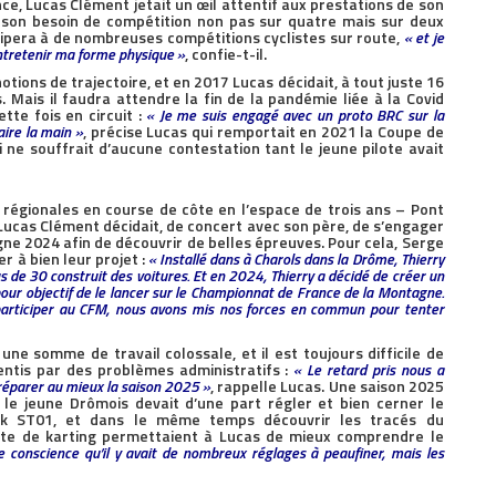
ce, Lucas Clément jetait un œil attentif aux prestations de son
t son besoin de compétition non pas sur quatre mais sur deux
icipera à de nombreuses compétitions cyclistes sur route,
« et je
entretenir ma forme physique »
, confie-t-il.
tions de trajectoire, et en 2017 Lucas décidait, à tout juste 16
. Mais il faudra attendre la fin de la pandémie liée à la Covid
tte fois en circuit :
« Je me suis engagé avec un proto BRC sur la
aire la main »
, précise Lucas qui remportait en 2021 la Coupe de
ne souffrait d’aucune contestation tant le jeune pilote avait
 régionales en course de côte en l’espace de trois ans – Pont
 Lucas Clément décidait, de concert avec son père, de s’engager
e 2024 afin de découvrir de belles épreuves. Pour cela, Serge
 à bien leur projet :
« Installé dans à Charols dans la Drôme, Thierry
s de 30 construit des voitures. Et en 2024, Thierry a décidé de créer un
 pour objectif de le lancer sur le Championnat de France de la Montagne.
participer au CFM, nous avons mis nos forces en commun pour tenter
une somme de travail colossale, et il est toujours difficile de
entis par des problèmes administratifs :
« Le retard pris nous a
préparer au mieux la saison 2025 »
, rappelle Lucas. Une saison 2025
le jeune Drômois devait d’une part régler et bien cerner le
k ST01, et dans le même temps découvrir les tracés du
ste de karting permettaient à Lucas de mieux comprendre le
 conscience qu’il y avait de nombreux réglages à peaufiner, mais les