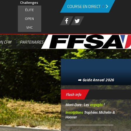
Challenges
COURSE EN DIRECT
ÉLITE
OPEN
VHC
ON CFM
PARTENAIRES
➡️ Guide Annuel 2026
Flash info
Mont-Dore : Les
engagés
!
Inscriptions
Trophées Michelin &
Hoosier
-----------------------------------------