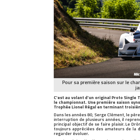
Pour sa première saison sur le ch
ja
C’est au volant d’un original Proto Single
le championnat. Une première saison syno
Trophée Lionel Régal en terminant troisi
Dans les années 80, Serge Clément, le père 
interruption de plusieurs années, il repr
principal objectif de se faire plaisir. Le D
toujours appréciées des amateurs de la d
regarder évoluer.