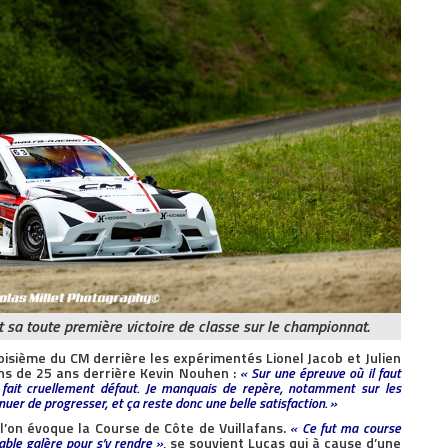
 sa toute première victoire de classe sur le championnat.
isième du CM derrière les expérimentés Lionel Jacob et Julien
ns de 25 ans derrière Kevin Nouhen :
« Sur une épreuve où il faut
 fait cruellement défaut. Je manquais de repère, notamment sur les
inuer de progresser, et ça reste donc une belle satisfaction. »
l’on évoque la Course de Côte de Vuillafans.
« Ce fut ma course
able galère pour s’y rendre »
, se souvient Lucas qui à cause d’une