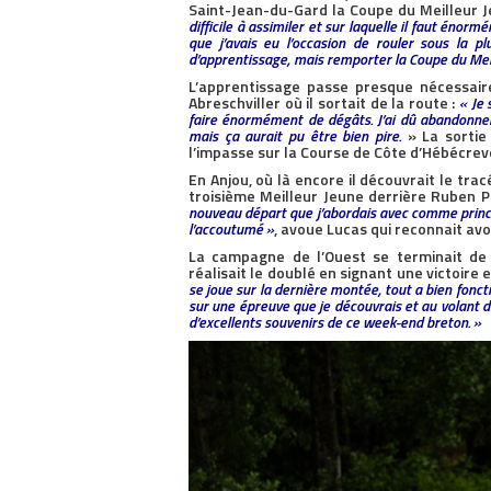
Saint-Jean-du-Gard la Coupe du Meilleur J
difficile à assimiler et sur laquelle il faut énormé
que j’avais eu l’occasion de rouler sous la p
d’apprentissage, mais remporter la Coupe du Mei
L’apprentissage passe presque nécessai
Abreschviller où il sortait de la route :
« Je 
faire énormément de dégâts. J’ai dû abandonner, 
mais ça aurait pu être bien pire.
» La sortie
l’impasse sur la Course de Côte d’Hébécrev
En Anjou, où là encore il découvrait le tra
troisième Meilleur Jeune derrière Ruben P
nouveau départ que j’abordais avec comme principa
l’accoutumé »
, avoue Lucas qui reconnait avo
La campagne de l’Ouest se terminait de
réalisait le doublé en signant une victoire
se joue sur la dernière montée, tout a bien fonc
sur une épreuve que je découvrais et au volant d
d’excellents souvenirs de ce week-end breton. »