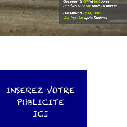
Classements
CFM
et
VHC
après
Dunières et
2e Div.
après La Broque.
Classements
Open
,
Open
Vhc
,
Trophées
après Dunières.