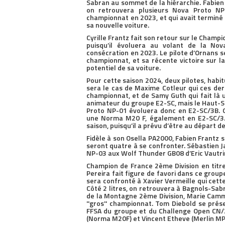
Sabran au sommet de la hiérarchie. Fabien 
on retrouvera plusieurs Nova Proto NP
championnat en 2023, et qui avait terminé 
sa nouvelle voiture.
Cyrille Frantz fait son retour sur le Cham
puisqu’il évoluera au volant de la No
consécration en 2023. Le pilote d’Ornans 
championnat, et sa récente victoire sur 
potentiel de sa voiture.
Pour cette saison 2024, deux pilotes, habi
sera le cas de Maxime Cotleur qui ces dern
championnat, et de Samy Guth qui fait là 
animateur du groupe E2-SC, mais le Haut-S
Proto NP-01 évoluera donc en E2-SC/3B. O
une Norma M20 F, également en E2-SC/3. 
saison, puisqu’il a prévu d’être au départ d
Fidèle à son Osella PA2000, Fabien Frantz s
seront quatre à se confronter. Sébastien 
NP-03 aux Wolf Thunder GB08 d’Eric Vautrin
Champion de France 2ème Division en titr
Pereira fait figure de favori dans ce group
sera confronté à Xavier Vermeille qui cet
Côté 2 litres, on retrouvera à Bagnols-Sa
de la Montagne 2ème Division, Marie Camma
''gros'' championnat. Tom Diebold se pr
FFSA du groupe et du Challenge Open CN/
(Norma M20F) et Vincent Etheve (Merlin MP