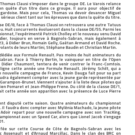
 Thomas Clausi s’imposer dans le groupe DE. Le Varois relance
 quête d’un titre dans ce groupe. Il aura pour objectif de
 gardoise. Mais pour cela, Thomas va devoir devancer Miguel
sérieux client tant sur les épreuves que dans la quête du titre.
asse DE/8, face à Thomas Clausi on retrouvera une autre Tatuus
. Huit concurrents évolueront dans la classe DE/5S. Parmi les
onnat, l’expérimenté Patrick Cholley et le nouveau venu David
rdier, toujours en verve à Bagnols-Sabran, mais également à
23, à Didier Brun, Romain Gelly, Gaëtan Armand et David Roche.
olants de leurs Martini, Stéphane Baudin et Christian Martin.
e dédiée aux Formule Renault. Pas moins de huit animateurs du
bran. Face à Thierry Bertin, le vainqueur en titre de l’Open
, Didier Chaumont, tentera de venir contrer le Franc-Comtois.
ligne cette année une Formule Renault. Jérémy Schilt, qui a
e nouvelle campagne de France, Kevin Dauga fait pour sa part
 faudra également compter avec la jeune garde représentée par
Garampon-Brunet. Viennent s’ajouter à la liste deux pilotes qui
en Pomaret et Jean-Philippe Frene. Du côté de la classe DE/1,
it cette année son apparition avec la présence de Luce Pierre
nt disputé cette saison. Quatre animateurs du championnat
 Il faudra donc compter avec Mylénia Machado, la jeune pilote
ien Adoir repart pour une nouvelle campagne avec son TracKing.
hampionnat avec un Speed Car, alors que Lionel Jacob s’engage
01.
ffée sur cette Course de Côte de Bagnols-Sabran avec les
ic Assenault et d’Arnaud Marcillac. Dans le clan des BRC on