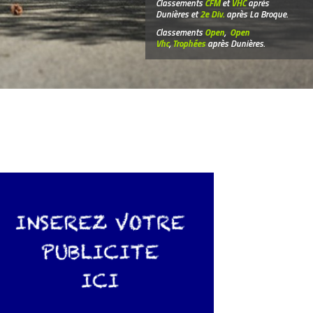
Classements
CFM
et
VHC
après
Dunières et
2e Div.
après La Broque.
Classements
Open
,
Open
Vhc
,
Trophées
après Dunières.