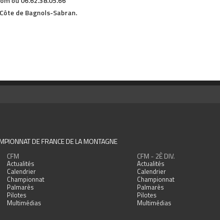
om ou 06.62.38.05.66
 Côte de Bagnols-Sabran.
MPIONNAT DE FRANCE DE LA MONTAGNE
CFM
CFM - 2È DIV.
Actualités
Actualités
Calendrier
Calendrier
Championnat
Championnat
Palmarès
Palmarès
Pilotes
Pilotes
Multimédias
Multimédias