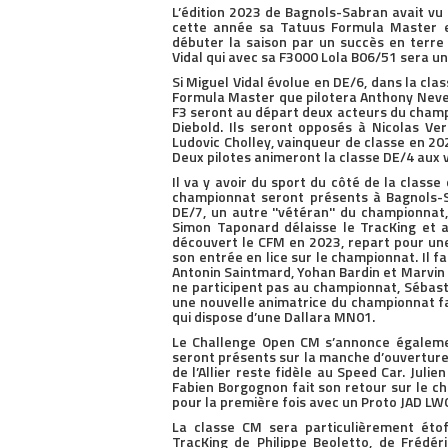
L’édition 2023 de Bagnols-Sabran avait vu
cette année sa Tatuus Formula Master en
débuter la saison par un succès en terre
Vidal qui avec sa F3000 Lola B06/51 sera un 
Si Miguel Vidal évolue en DE/6, dans la cl
Formula Master que pilotera Anthony Neveu
F3 seront au départ deux acteurs du champi
Diebold. Ils seront opposés à Nicolas Ve
Ludovic Cholley, vainqueur de classe en 20
Deux pilotes animeront la classe DE/4 aux v
Il va y avoir du sport du côté de la class
championnat seront présents à Bagnols-Sa
DE/7, un autre ''vétéran'' du championnat
Simon Taponard délaisse le TracKing et a
découvert le CFM en 2023, repart pour un
son entrée en lice sur le championnat. Il
Antonin Saintmard, Yohan Bardin et Marvin 
ne participent pas au championnat, Sébasti
une nouvelle animatrice du championnat fa
qui dispose d’une Dallara MN01.
Le Challenge Open CM s’annonce égaleme
seront présents sur la manche d’ouverture.
de l’Allier reste fidèle au Speed Car. Jul
Fabien Borgognon fait son retour sur le c
pour la première fois avec un Proto JAD LW
La classe CM sera particulièrement éto
TracKing de Philippe Beoletto, de Frédér