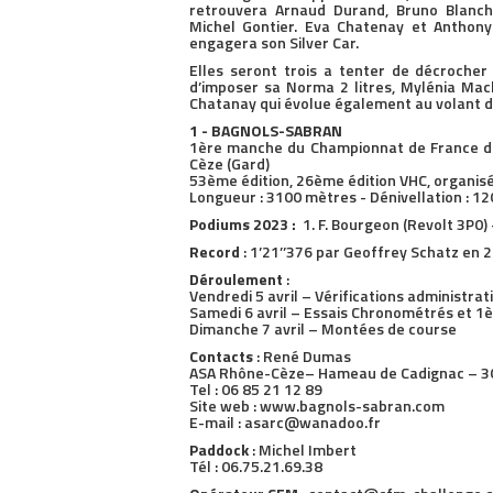
retrouvera Arnaud Durand, Bruno Blancha
Michel Gontier. Eva Chatenay et Anthony
engagera son Silver Car.
Elles seront trois a tenter de décroch
d’imposer sa Norma 2 litres, Mylénia Mac
Chatanay qui évolue également au volant d
1 - BAGNOLS-SABRAN
1ère manche du Championnat de France de 
Cèze (Gard)
53ème édition, 26ème édition VHC, organis
Longueur : 3100 mètres - Dénivellation : 1
Podiums 2023 :
1. F. Bourgeon (Revolt 3P0) 
Record
: 1’21’’376 par Geoffrey Schatz en 
Déroulement
:
Vendredi 5 avril – Vérifications administra
Samedi 6 avril – Essais Chronométrés et 1
Dimanche 7 avril – Montées de course
Contacts
: René Dumas
ASA Rhône-Cèze– Hameau de Cadignac – 3
Tel : 06 85 21 12 89
Site web : www.bagnols-sabran.com
E-mail : asarc@wanadoo.fr
Paddock
: Michel Imbert
Tél : 06.75.21.69.38