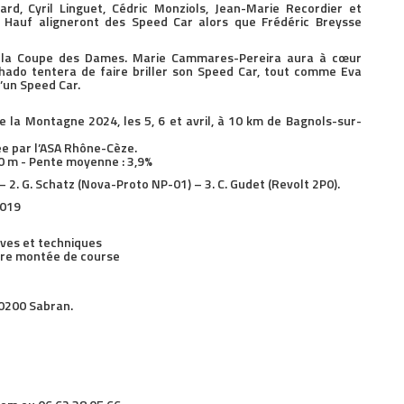
rd, Cyril Linguet, Cédric Monziols, Jean-Marie Recordier et
 Hauf aligneront des Speed Car alors que Frédéric Breysse
er la Coupe des Dames. Marie Cammares-Pereira aura à cœur
hado tentera de faire briller son Speed Car, tout comme Eva
’un Speed Car.
la Montagne 2024, les 5, 6 et avril, à 10 km de Bagnols-sur-
ée par l’ASA Rhône-Cèze.
20 m - Pente moyenne : 3,9%
– 2. G. Schatz (Nova-Proto NP-01) – 3. C. Gudet (Revolt 2P0).
2019
tives et techniques
ère montée de course
0200 Sabran.