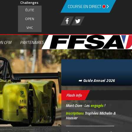
Challenges
COURSE EN DIRECT
ÉLITE
OPEN
VHC
ON CFM
PARTENAIRES
➡️ Guide Annuel 2026
Flash info
Mont-Dore : Les
engagés
!
Inscriptions
Trophées Michelin &
Hoosier
-----------------------------------------