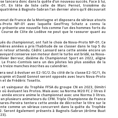
se lancera donc dans la quête d’un nouveau succès. Face à lui,
-01. En tête de liste celle de Marc Pernot, troisième du
quatrième à Bagnols-Sabran l’an dernier alors qu’il découvrait
pionnat de France de la Montagne et disposera de sérieux atouts
va-Proto NP-01 avec laquelle Geoffrey Schatz a connu la
se présente une nouvelle fois comme l’un des hommes forts du
la Course de Côte de Lodève ne peut que le rassurer quant au
tués du championnat, ont fait le choix de Nova-Proto NP-01. Ce
ières années a pris l’habitude de se classer dans le top 5 du
un retour attendu. Cédric Lansard sera cette année encore un
avoyard conserve son moteur dont le turbo est bridé, sa Nova-
livier Berreur, dixième du Championnat Sport en 2022, aligne
Le Franc-Comtois sera un des pilotes les plus assidus de la
es treize manches inscrites au calendrier.
era seul à évoluer en E2-SC/2. Du côté de la classe E2-SC/1, ils
Jacqmin et David Gonnot seront opposés avec leurs Nova-Proto
 et de Frédéric Tosetto.
e et vainqueur du Trophée FFSA du groupe CN en 2023, Dimitri
e où évoluent les Protos. Mais avec sa Norma M20 FC 2 litres il
te année encore anime le championnat avec une Norma 3 litres.
bran plusieurs animateurs du CFM. Triple Championne de France
res-Pereira tentera cette année de décrocher le titre sur le
ésente comme un sérieux concurrent dans la quête du Trophée
2. Seront également présents à Bagnols-Sabran Jérôme Buat
23).