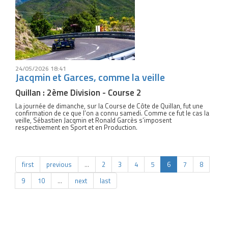
24/05/2026 18:41
Jacqmin et Garces, comme la veille
Quillan : 2ème Division - Course 2
La journée de dimanche, sur la Course de Côte de Quillan, fut une
confirmation de ce que l’on a connu samedi. Comme ce fut le cas la
veille, Sébastien Jacqmin et Ronald Garcès s’imposent
respectivement en Sport et en Production.
first
previous
…
2
3
4
5
6
7
8
9
10
…
next
last