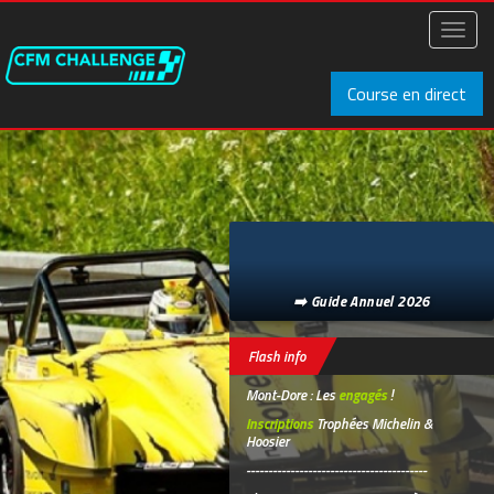
Aller
au
Toggl
contenu
naviga
principal
Course en direct
➡️ Guide Annuel 2026
Flash info
Mont-Dore : Les
engagés
!
Inscriptions
Trophées Michelin &
Hoosier
-----------------------------------------