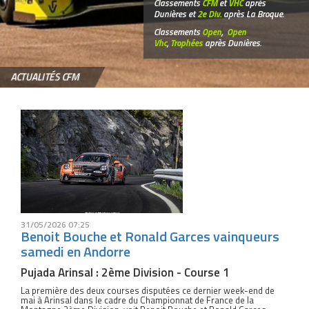
Classements
CFM
et
VHC
après
Dunières et
2e Div.
après La Broque.
Classements
Open
,
Open
Vhc
,
Trophées
après Dunières.
ACTUALITÉS CFM
31/05/2026 07:25
Benoit Bouche et Ronald Garces vainqueurs
samedi en Andorre
Pujada Arinsal : 2ème Division - Course 1
La première des deux courses disputées ce dernier week-end de
mai à Arinsal dans le cadre du Championnat de France de la