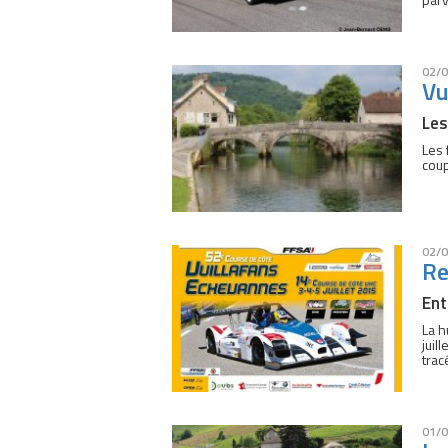
02/0
Vu
Les
Les 
coup
02/0
Re
Ent
La h
juil
trac
01/0