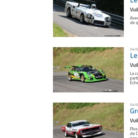
Vui
Avec
de q
04/0
Le
Vui
La c
part
Ech
04/0
Gr
Vui
Plus
de C
parv