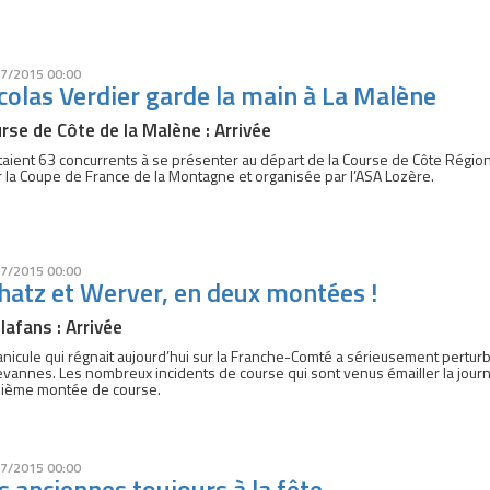
7/2015 00:00
colas Verdier garde la main à La Malène
rse de Côte de la Malène : Arrivée
étaient 63 concurrents à se présenter au départ de la Course de Côte Rég
 la Coupe de France de la Montagne et organisée par l’ASA Lozère.
7/2015 00:00
hatz et Werver, en deux montées !
llafans : Arrivée
anicule qui régnait aujourd’hui sur la Franche-Comté a sérieusement perturb
vannes. Les nombreux incidents de course qui sont venus émailler la journé
isième montée de course.
7/2015 00:00
s anciennes toujours à la fête