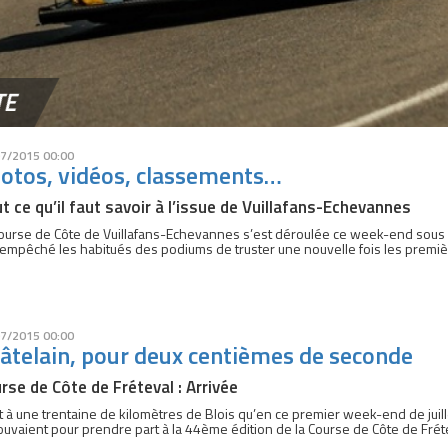
TE
7/2015 00:00
otos, vidéos, classements…
t ce qu’il faut savoir à l’issue de Vuillafans-Echevannes
ourse de Côte de Vuillafans-Echevannes s’est déroulée ce week-end sous la c
empêché les habitués des podiums de truster une nouvelle fois les premiè
7/2015 00:00
âtelain, pour deux centièmes de seconde
rse de Côte de Fréteval : Arrivée
t à une trentaine de kilomètres de Blois qu’en ce premier week-end de jui
ouvaient pour prendre part à la 44ème édition de la Course de Côte de Frét