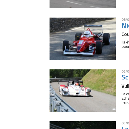
08/0
Ni
Cou
Ils 
pour
05/0
Sc
Vui
La c
Eche
tro
05/0
Le