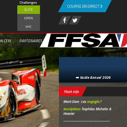
Challenges
COURSE EN DIRECT
ÉLITE
OPEN
VHC
ON CFM
PARTENAIRES
➡️ Guide Annuel 2026
Flash info
Mont-Dore : Les
engagés
!
Inscriptions
Trophées Michelin &
Hoosier
-----------------------------------------