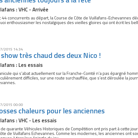
llafans : VHC - Arrivée
 44 concurrents au départ, la Course de Côte de Vuillafans-Echevannes déd
uoi enthousiasmer les nostalgiques des vieilles gloires qui ont écrit les be
7/2015 14:34
 show très chaud des deux Nico !
llafans : Les essais
anicule qui s’abat actuellement sur la Franche-Comté n’a pas épargné hom
iculièrement difficiles, sur une route surchauffée, que s’est déroulée la jou
evannes.
7/2015 00:00
osses chaleurs pour les anciennes
llafans : VHC - Les essais
 de quarante Véhicules Historiques de Compétition ont pris part à cette jou
ôte de Vuillafans Echevannes. Comme les modernes, les anciennes ont souf
enues à tirer leur épingle du jeu.