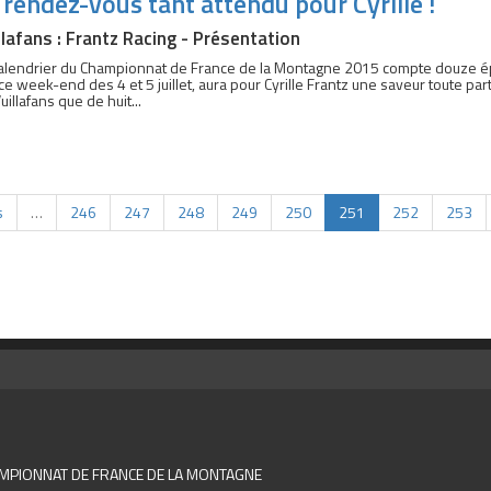
 rendez-vous tant attendu pour Cyrille !
llafans : Frantz Racing - Présentation
alendrier du Championnat de France de la Montagne 2015 compte douze épr
 ce week-end des 4 et 5 juillet, aura pour Cyrille Frantz une saveur toute parti
uillafans que de huit...
s
…
246
247
248
249
250
251
252
253
MPIONNAT DE FRANCE DE LA MONTAGNE