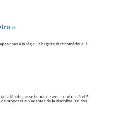
étro »
appait pas à la règle. La bagarre était homérique, à
e de la Montagne se tiendra le week-end des 4 et 5
lir de proposer aux adeptes de la discipline l’un des