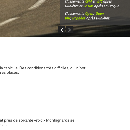
Classements
CFM
et
VHC
après
Dunières et
2e Div.
après La Broque.
Classements
Open
,
Open
Vhc
,
Trophées
après Dunières.
anicule. Des conditions très difficiles, qui n’ont
res places.
llet près de soixante-et-dix Montagnards se
eval.