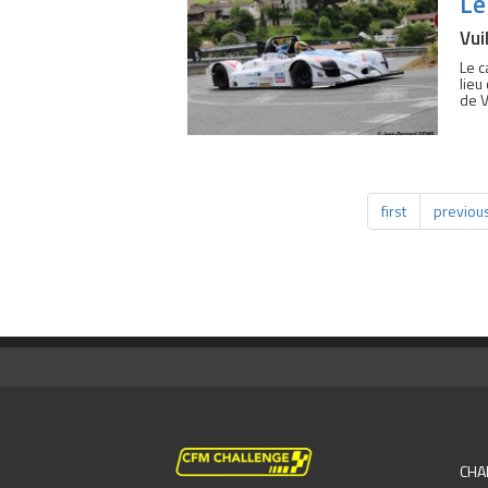
Le
Vui
Le c
lieu
de V
first
previou
CHA