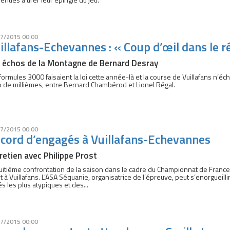
7/2015 00:00
illafans-Echevannes : « Coup d’œil dans le r
 échos de la Montagne de Bernard Desray
formules 3000 faisaient la loi cette année-là et la course de Vuillafans n’éch
 de millièmes, entre Bernard Chambérod et Lionel Régal.
7/2015 00:00
cord d’engagés à Vuillafans-Echevannes
retien avec Philippe Prost
uitième confrontation de la saison dans le cadre du Championnat de Franc
let à Vuillafans. L’ASA Séquanie, organisatrice de l’épreuve, peut s’enorgueil
és les plus atypiques et des...
7/2015 00:00