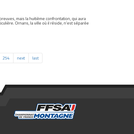
euves, mais la huitième confrontation, qui aura
culière. Ornans, la ville où il réside, n’est séparée
254
next
last