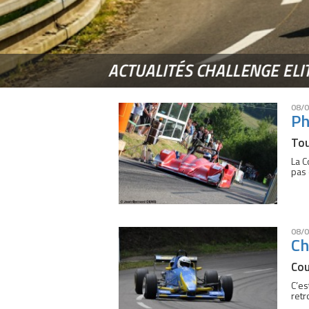
ACTUALITÉS CHALLENGE ELI
08/0
Ph
Tou
La C
pas 
08/0
Ch
Cou
C’es
retr