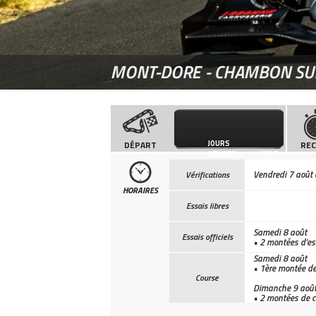
MONT-DORE - CHAMBON SU
JOURS
DÉPART
RE
HEURES
MINS
Vendredi 7 août
Vérifications
HORAIRES
Essais libres
Samedi 8 août
Essais officiels
• 2 montées d'es
Samedi 8 août
• 1ère montée d
Course
Dimanche 9 aoû
• 2 montées de 