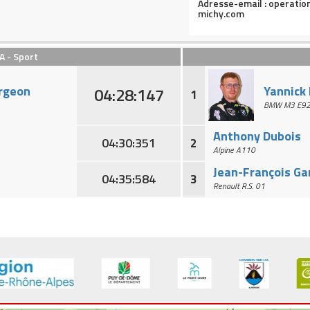
Adresse-email : operati
michy.com
A - Sport
Championnat de France de la Montagne
Mont-Dore - Chambon sur Lac
rgeon
Yannick
04:28:147
1
BMW M3 E9
Direct
Anthony Dubois
04:30:351
2
Alpine A110
Jean-François G
04:35:584
3
Renault R.S. 01