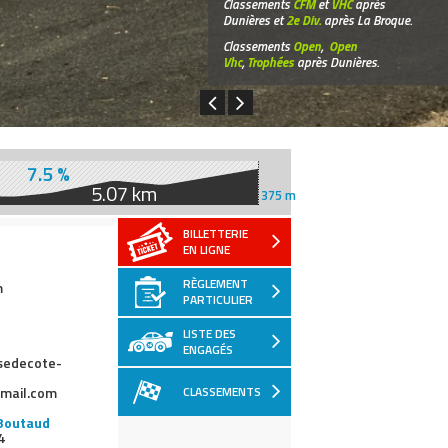
Classements
CFM
et
VHC
après
Dunières et
2e Div.
après La Broque.
Classements
Open
,
Open
Vhc
,
Trophées
après Dunières.
7.5 %
5.07 km
375 m
BILLETTERIE
EN LIGNE
RÈGLEMENT
com
PARTICULIER
LISTE DES
ENGAGÉS
rsedecote-
gmail.com
CLASSEMENTS
Boutaud
4