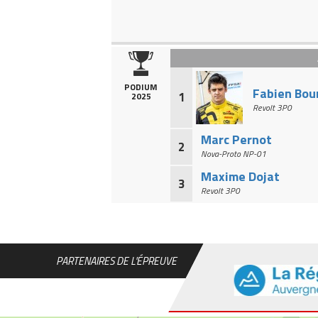
PODIUM
Fabien Bou
1
2025
Revolt 3P0
Marc Pernot
2
Nova-Proto NP-01
Maxime Dojat
3
Revolt 3P0
PARTENAIRES DE L'ÉPREUVE