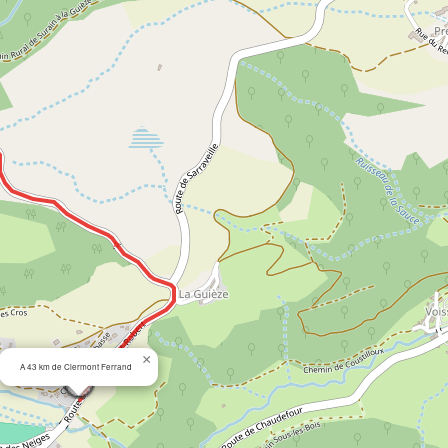
×
A 43 km de Clermont Ferrand