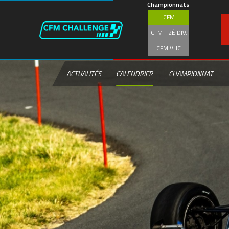
Aller
Championnats
au
CFM
contenu
principal
CFM - 2È DIV.
CFM VHC
ACTUALITÉS
CALENDRIER
CHAMPIONNAT