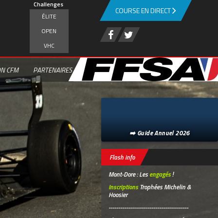
Challenges
COURSE EN DIRECT
ÉLITE
OPEN
VHC
ON CFM
PARTENAIRES
➡️ Guide Annuel 2026
Flash info
Mont-Dore : Les
engagés
!
Inscriptions
Trophées Michelin &
Hoosier
-----------------------------------------