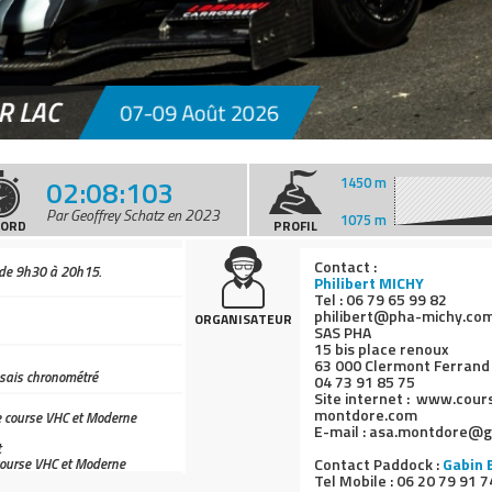
R LAC
07-09 Août 2026
02:08:103
1450 m
Par Geoffrey Schatz en 2023
1075 m
CORD
PROFIL
Contact :
 de 9h30 à 20h15.
Philibert MICHY
Tel : 06 79 65 99 82
philibert@pha-michy.
ORGANISATEUR
SAS PHA
15 bis place renoux
63 000 Clermont Ferrand
sais chronométré
04 73 91 85 75
Site internet : www.cou
montdore.com
e course VHC et Moderne
E-mail : asa.montdore@
t
course VHC et Moderne
Contact Paddock :
Gabin 
Tel Mobile : 06 20 79 91 7