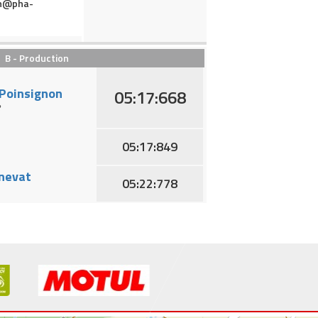
on@pha-
B - Production
 Poinsignon
05:17:668
2
05:17:849
anevat
05:22:778