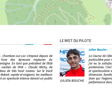
VOS BILLETS EN LIGNE
LE MOT DU PILOTE
Julien Bouche :
 - Chambon-sur-Lac s’impose depuis de
La Course de Côt
l’une des épreuves majeures du
particulière pour m
tagne. En tant que président de l’ASA
j’ai eu la satisf
le soutien de PHA – Claude Michy, de
partenaires. C’est
eau de très haut niveau. Sur le tracé
et spectaculaire d
Robert, rapide et exigeant, les meilleurs
dimension famili
ent un spectacle intense devant un public
Dore qui l’organis
JULIEN BOUCHE
performance dans 