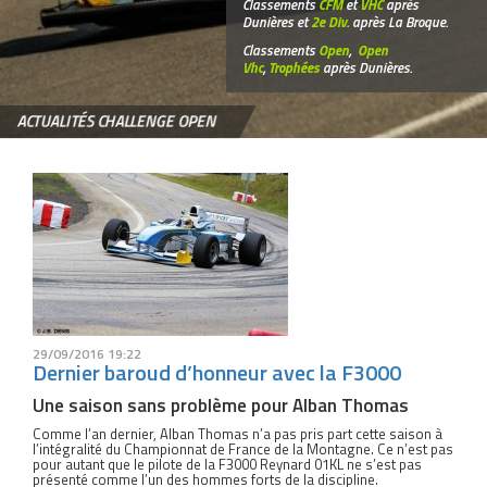
Classements
CFM
et
VHC
après
Dunières et
2e Div.
après La Broque.
Classements
Open
,
Open
Vhc
,
Trophées
après Dunières.
ACTUALITÉS CHALLENGE OPEN
29/09/2016 19:22
Dernier baroud d’honneur avec la F3000
Une saison sans problème pour Alban Thomas
Comme l’an dernier, Alban Thomas n’a pas pris part cette saison à
l’intégralité du Championnat de France de la Montagne. Ce n’est pas
pour autant que le pilote de la F3000 Reynard 01KL ne s’est pas
présenté comme l’un des hommes forts de la discipline.