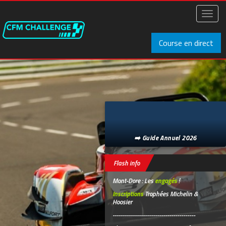
Aller
au
Toggl
contenu
naviga
principal
Course en direct
➡️ Guide Annuel 2026
Flash info
Mont-Dore : Les
engagés
!
Inscriptions
Trophées Michelin &
Hoosier
-----------------------------------------